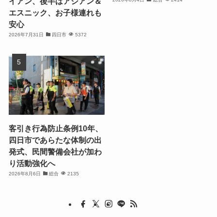
イアン、後半はアジアン＆
エスニック、お子様連れも
安心
2026年7月31日
四日市
5372
客引き行為防止条例10年、
四日市であらたな体制の出
発式、民間警備会社が加わ
り活動強化へ
2026年8月6日
総合
2135