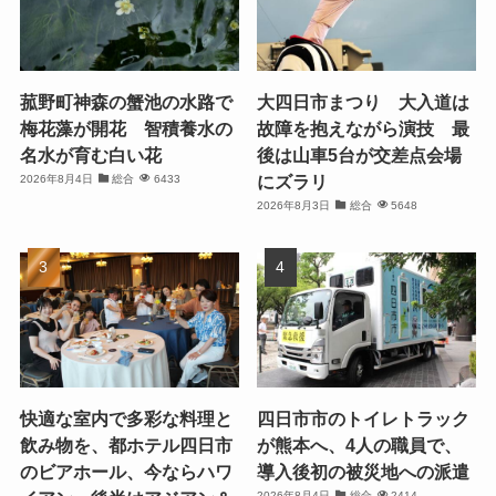
菰野町神森の蟹池の水路で
大四日市まつり 大入道は
梅花藻が開花 智積養水の
故障を抱えながら演技 最
名水が育む白い花
後は山車5台が交差点会場
にズラリ
2026年8月4日
総合
6433
2026年8月3日
総合
5648
快適な室内で多彩な料理と
四日市市のトイレトラック
飲み物を、都ホテル四日市
が熊本へ、4人の職員で、
のビアホール、今ならハワ
導入後初の被災地への派遣
2026年8月4日
総合
2414