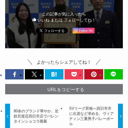
この記事が気に入ったら
いいね または フォローしてね！
Follow Me
よかったらシェアしてね！
URLをコピーする
SVリーグ昇格へ四日市市
80余のブランド華やか、近
に出資など求める、ヴィア
鉄百貨店四日市店でバレン
ティン三重男子バレーボー
タインショコラ開幕
ル