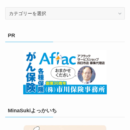
カ
テ
ゴ
リ
PR
ー
MinaSukiよっかいち