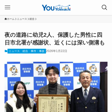
ホーム
ニュース
総合
夜の道路に幼児2人、保護した男性に四
日市北署が感謝状、近くには深い側溝も
2026年1月22日
ニュース
総合
事件・事故