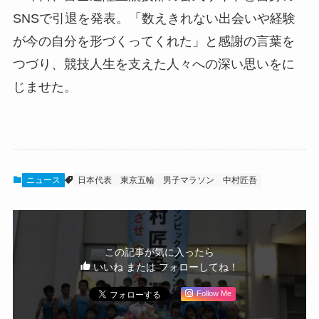
SNSで引退を発表。「数えきれない出会いや経験
が今の自分を形づくってくれた」と感謝の言葉を
つづり、競技人生を支えた人々への深い思いをに
じませた。
ニュース
日本代表
東京五輪 男子マラソン
中村匠吾
この記事が気に入ったら
いいね または フォローしてね！
Follow Me