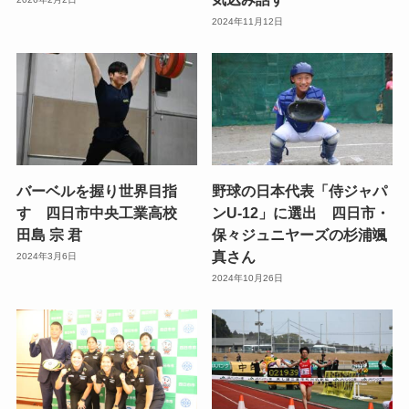
2024年11月12日
バーベルを握り世界目指
野球の日本代表「侍ジャパ
す 四日市中央工業高校
ンU-12」に選出 四日市・
田島 宗 君
保々ジュニヤーズの杉浦颯
真さん
2024年3月6日
2024年10月26日