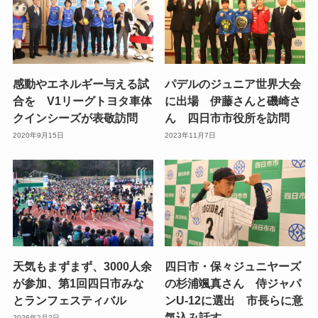
感動やエネルギー与える試
パデルのジュニア世界大会
合を V1リーグトヨタ車体
に出場 伊藤さんと磯崎さ
クインシーズが表敬訪問
ん 四日市市役所を訪問
2020年9月15日
2023年11月7日
天気もまずまず、3000人余
四日市・保々ジュニヤーズ
が参加、第1回四日市みな
の杉浦颯真さん 侍ジャパ
とランフェスティバル
ンU-12に選出 市長らに意
気込み話す
2026年2月2日