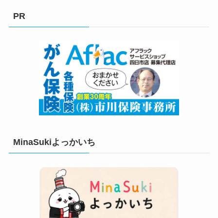
リ
PR
ー
MinaSukiよっかいち