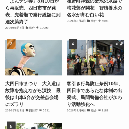
「よんデジ券」8月10日か
菰野町神森の蟹池の水路で
ら再販売、四日市市が発
梅花藻が開花 智積養水の
表、先着順で発行総額に到
名水が育む白い花
達次第終了
2026年8月4日
総合
6598
2026年8月7日
総合
10999
大四日市まつり 大入道は
客引き行為防止条例10年、
故障を抱えながら演技 最
四日市であらたな体制の出
後は山車5台が交差点会場
発式、民間警備会社が加わ
にズラリ
り活動強化へ
2026年8月3日
四日市
5931
2026年8月6日
総合
3188