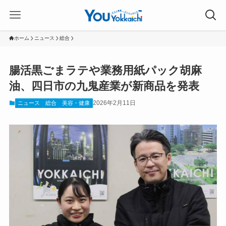
ホーム
ニュース
総合
腸活黒ごまラテや業務用紙パック胡麻
油、四日市の九鬼産業が新商品を発表
2026年2月11日
ニュース
総合
美容・健康