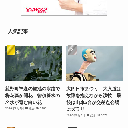
人気記事
菰野町神森の蟹池の水路で
大四日市まつり 大入道は
梅花藻が開花 智積養水の
故障を抱えながら演技 最
名水が育む白い花
後は山車5台が交差点会場
にズラリ
2026年8月4日
総合
6466
2026年8月3日
総合
5672