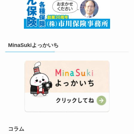
MinaSukiよっかいち
コラム