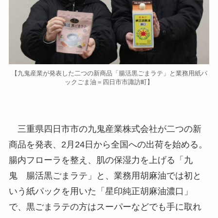
【九鬼産業が発表した二つの新商品「腸活黒ごまラテ」と業務用紙パ
ックごま油＝四日市市諏訪町】
三重県四日市市の九鬼産業株式会社が二つの新
商品を発表、2月24日から全国への出荷を始める。
腸内フローラを整え、肌の保湿力を上げる「九
鬼 腸活黒ごまラテ」と、業務用胡麻油では初と
いう紙パックを用いた「星印純正胡麻油濃口」
で、黒ごまラテの方はスーパーなどでも手に取れ