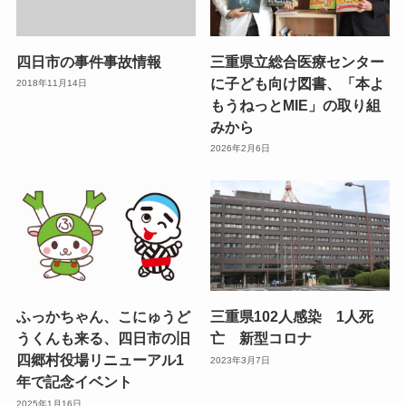
四日市の事件事故情報
三重県立総合医療センター
に子ども向け図書、「本よ
2018年11月14日
もうねっとMIE」の取り組
みから
2026年2月6日
ふっかちゃん、こにゅうど
三重県102人感染 1人死
うくんも来る、四日市の旧
亡 新型コロナ
四郷村役場リニューアル1
2023年3月7日
年で記念イベント
2025年1月16日