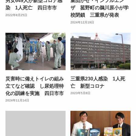
男女649人が新型コロナ感
集団かぜ・インフルエン
染 1人死亡 四日市市
ザ 菰野町の鵜川原小が学
校閉鎖 三重県が発表
2022年8月25日
2024年12月19日
災害時に備えトイレの組み
三重県230人感染 1人死
立てなど確認 し尿処理特
亡 新型コロナ
化の訓練を実施 四日市市
2023年5月8日
2024年11月14日