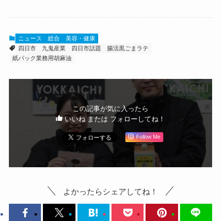
ニュース
総合
美容・健康
四日市
九鬼産業
四日市話題
腸活黒ごまラテ
紙パック業務用胡麻油
この記事が気に入ったら
いいね または フォローしてね！
Follow Me
よかったらシェアしてね！