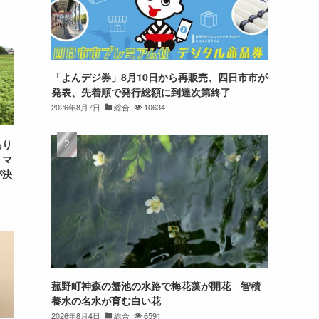
「よんデジ券」8月10日から再販売、四日市市が
発表、先着順で発行総額に到達次第終了
2026年8月7日
総合
10634
あり
、マ
が決
菰野町神森の蟹池の水路で梅花藻が開花 智積
養水の名水が育む白い花
2026年8月4日
総合
6591