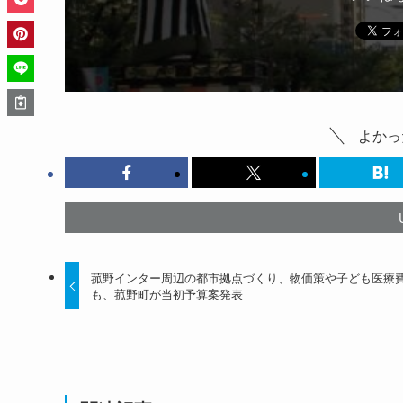
よかっ
菰野インター周辺の都市拠点づくり、物価策や子ども医療
も、菰野町が当初予算案発表