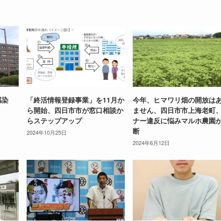
人感染
「終活情報登録事業」を11月か
今年、ヒマワリ畑の開放は
ら開始、四日市市が窓口相談か
ません、四日市市上海老町
らステップアップ
ナー違反に悩みマルホ農園
断
2024年10月25日
2024年6月12日