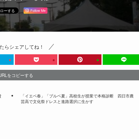
Follow Me
たらシェアしてね！
URLをコピーする
費
「イエベ春」「ブルベ夏」高校生が授業で本格診断 四日市農
芸高で文化祭ドレスと進路選択に生かす