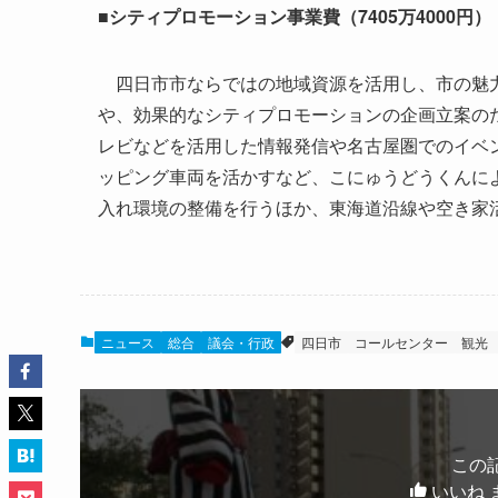
■シティプロモーション事業費（7405万4000円）
四日市市ならではの地域資源を活用し、市の魅力
や、効果的なシティプロモーションの企画立案の
レビなどを活用した情報発信や名古屋圏でのイベ
ッピング車両を活かすなど、こにゅうどうくんによる
入れ環境の整備を行うほか、東海道沿線や空き家
ニュース
総合
議会・行政
四日市
コールセンター
観光
この
いいね 