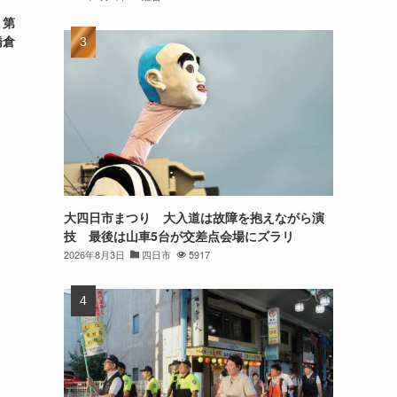
 第
橋倉
大四日市まつり 大入道は故障を抱えながら演
技 最後は山車5台が交差点会場にズラリ
2026年8月3日
四日市
5917