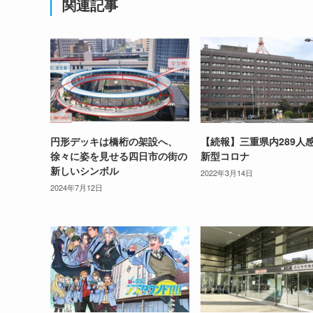
関連記事
円形デッキは橋桁の架設へ、
【続報】三重県内289
徐々に姿を見せる四日市の街の
新型コロナ
新しいシンボル
2022年3月14日
2024年7月12日