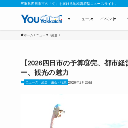
三重県四日市市の「旬」を届ける地域密着型ニュースサイト。
ニュース
イベント
コ
ホーム
ニュース
総合
【2026四日市の予算⑨完、都市
ー、観光の魅力
ニュース
総合
議会・行政
2026年2月25日