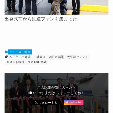
出発式前から鉄道ファンも集まった
ニュース
総合
四日市
出発式
三岐鉄道
四日市話題
太平洋セメント
セメント輸送
タキ1300形式
この記事が気に入ったら
いいね または フォローしてね！
Follow Me