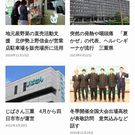
地元産野菜の直売活動支
突然の発熱や咽頭痛 「夏
援 北伊勢上野信金が営業
かぜ」の代表、ヘルパンギ
店駐車場を販売場所に活用
ーナが流行 三重県
2020年11月10日
2023年6月22日
じばさん三重 4月から四
冬季開催全国大会出場高校
日市市が運営
が表敬訪問 意気込みなど
話す
2022年3月26日
2020年12月16日