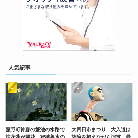
人気記事
菰野町神森の蟹池の水路で
大四日市まつり 大入道は
梅花藻が開花 智積養水の
故障を抱えながら演技 最