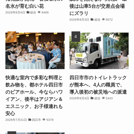
名水が育む白い花
後は山車5台が交差点会場
にズラリ
2026年8月4日
総合
6466
2026年8月3日
総合
5672
快適な室内で多彩な料理と
四日市市のトイレトラック
飲み物を、都ホテル四日市
が熊本へ、4人の職員で、
のビアホール、今ならハワ
導入後初の被災地への派遣
イアン、後半はアジアン＆
2026年8月4日
総合
2443
エスニック、お子様連れも
安心
2026年7月31日
四日市
5378