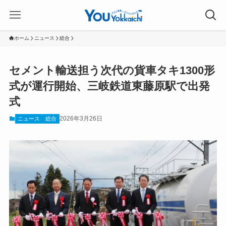
ホーム
ニュース
総合
セメント輸送担う次代の貨車タキ1300形
式が運行開始、三岐鉄道東藤原駅で出発
式
2026年3月26日
ニュース
総合