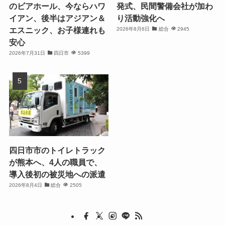
のビアホール、今ならハワ
発式、民間警備会社が加わ
イアン、後半はアジアン＆
り活動強化へ
エスニック、お子様連れも
2026年8月6日
総合
2945
安心
2026年7月31日
四日市
5399
四日市市のトイレトラック
が熊本へ、4人の職員で、
導入後初の被災地への派遣
2026年8月4日
総合
2505