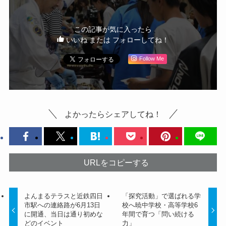
この記事が気に入ったら
いいね または フォローしてね！
Follow Me
よかったらシェアしてね！
URLをコピーする
よんまるテラスと近鉄四日
「探究活動」で選ばれる学
市駅への連絡路が6月13日
校へ暁中学校・高等学校6
に開通、当日は通り初めな
年間で育つ「問い続ける
どのイベント
力」