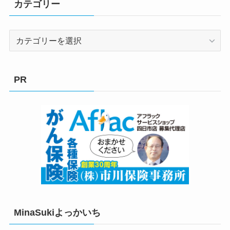
カテゴリー
カ
テ
ゴ
リ
PR
ー
MinaSukiよっかいち