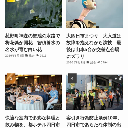
菰野町神森の蟹池の水路で
大四日市まつり 大入道は
梅花藻が開花 智積養水の
故障を抱えながら演技 最
名水が育む白い花
後は山車5台が交差点会場
にズラリ
2026年8月4日
総合
6511
2026年8月3日
総合
5794
快適な室内で多彩な料理と
客引き行為防止条例10年、
飲み物を、都ホテル四日市
四日市であらたな体制の出