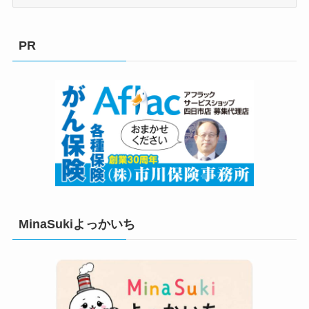
テ
ゴ
リ
PR
ー
MinaSukiよっかいち