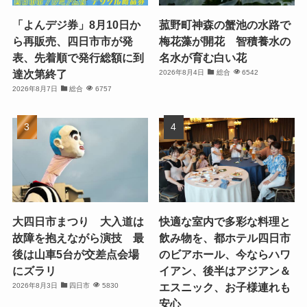
「よんデジ券」8月10日か
菰野町神森の蟹池の水路で
ら再販売、四日市市が発
梅花藻が開花 智積養水の
表、先着順で発行総額に到
名水が育む白い花
達次第終了
2026年8月4日
総合
6542
2026年8月7日
総合
6757
大四日市まつり 大入道は
快適な室内で多彩な料理と
故障を抱えながら演技 最
飲み物を、都ホテル四日市
後は山車5台が交差点会場
のビアホール、今ならハワ
にズラリ
イアン、後半はアジアン＆
エスニック、お子様連れも
2026年8月3日
四日市
5830
安心