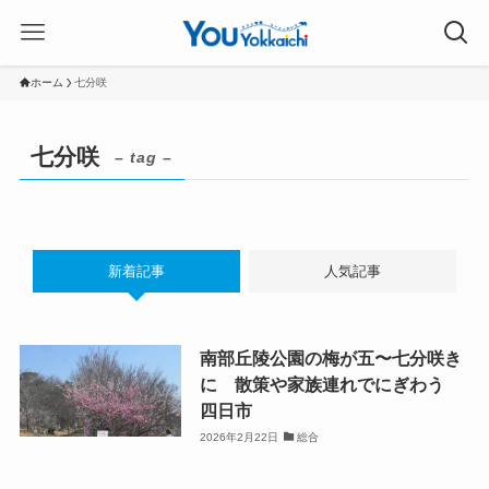
ホーム
七分咲
七分咲
– tag –
新着記事
人気記事
南部丘陵公園の梅が五〜七分咲き
に 散策や家族連れでにぎわう
四日市
2026年2月22日
総合