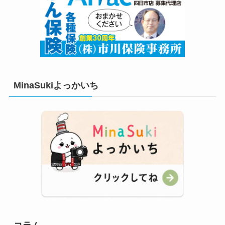
MinaSukiよっかいち