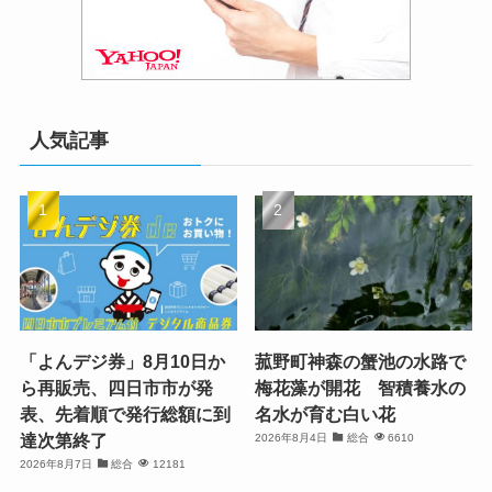
人気記事
「よんデジ券」8月10日か
菰野町神森の蟹池の水路で
ら再販売、四日市市が発
梅花藻が開花 智積養水の
表、先着順で発行総額に到
名水が育む白い花
達次第終了
2026年8月4日
総合
6610
2026年8月7日
総合
12181