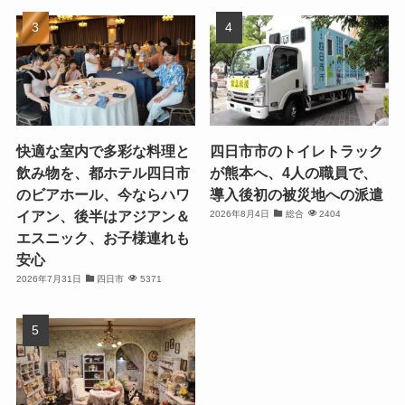
快適な室内で多彩な料理と
四日市市のトイレトラック
飲み物を、都ホテル四日市
が熊本へ、4人の職員で、
のビアホール、今ならハワ
導入後初の被災地への派遣
イアン、後半はアジアン＆
2026年8月4日
総合
2404
エスニック、お子様連れも
安心
2026年7月31日
四日市
5371