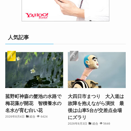
人気記事
菰野町神森の蟹池の水路で
大四日市まつり 大入道は
梅花藻が開花 智積養水の
故障を抱えながら演技 最
名水が育む白い花
後は山車5台が交差点会場
にズラリ
2026年8月4日
総合
6424
2026年8月3日
総合
5646