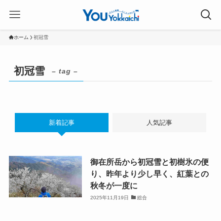
ホーム
初冠雪
初冠雪
– tag –
新着記事
人気記事
御在所岳から初冠雪と初樹氷の便
り、昨年より少し早く、紅葉との
秋冬が一度に
2025年11月19日
総合