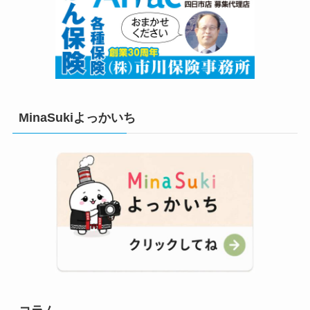
MinaSukiよっかいち