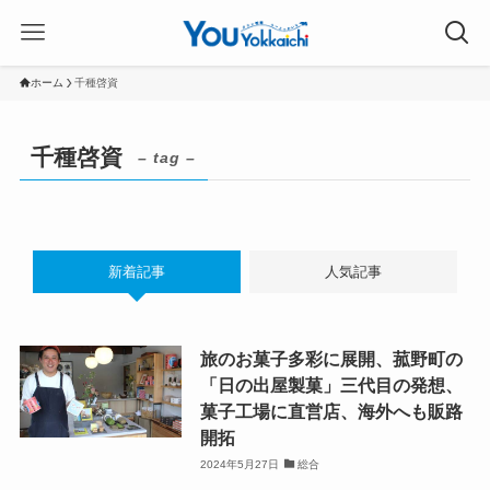
ホーム
千種啓資
千種啓資
– tag –
新着記事
人気記事
旅のお菓子多彩に展開、菰野町の
「日の出屋製菓」三代目の発想、
菓子工場に直営店、海外へも販路
開拓
2024年5月27日
総合