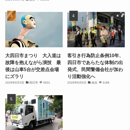
大四日市まつり 大入道は
客引き行為防止条例10年、
故障を抱えながら演技 最
四日市であらたな体制の出
後は山車5台が交差点会場
発式、民間警備会社が加わ
にズラリ
り活動強化へ
2026年8月3日
四日市
5931
2026年8月6日
総合
3188