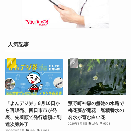
人気記事
「よんデジ券」8月10日か
菰野町神森の蟹池の水路で
ら再販売、四日市市が発
梅花藻が開花 智積養水の
表、先着順で発行総額に到
名水が育む白い花
達次第終了
2026年8月4日
総合
6598
2026年8月7日
総合
11031