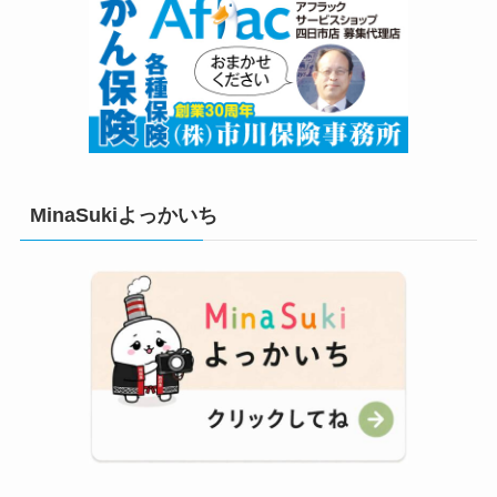
MinaSukiよっかいち