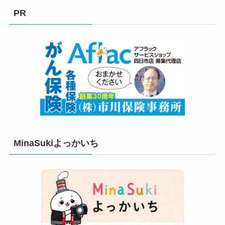
リ
PR
ー
MinaSukiよっかいち