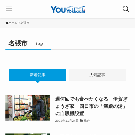
ホーム
名張市
名張市
– tag –
新着記事
人気記事
週何回でも食べたくなる 伊賀ぎ
ょうざ家 四日市の「満殿の湯」
に自販機設置
2022年11月24日
総合