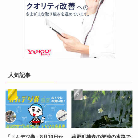
人気記事
「よんデジ券」8月10日か
菰野町神森の蟹池の水路で