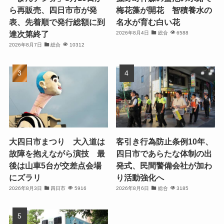
ら再販売、四日市市が発
梅花藻が開花 智積養水の
表、先着順で発行総額に到
名水が育む白い花
達次第終了
2026年8月4日
総合
6588
2026年8月7日
総合
10312
大四日市まつり 大入道は
客引き行為防止条例10年、
故障を抱えながら演技 最
四日市であらたな体制の出
後は山車5台が交差点会場
発式、民間警備会社が加わ
にズラリ
り活動強化へ
2026年8月3日
四日市
5916
2026年8月6日
総合
3185