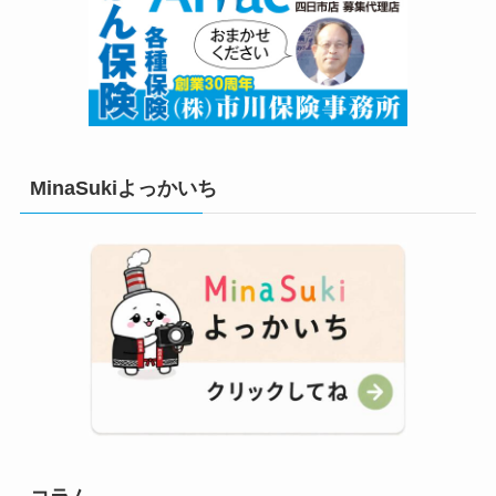
MinaSukiよっかいち