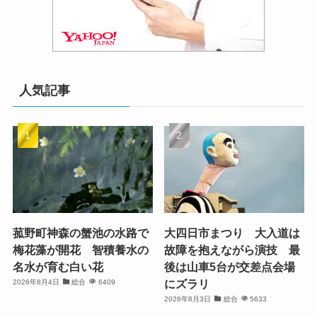
人気記事
菰野町神森の蟹池の水路で
大四日市まつり 大入道は
梅花藻が開花 智積養水の
故障を抱えながら演技 最
名水が育む白い花
後は山車5台が交差点会場
にズラリ
2026年8月4日
総合
6409
2026年8月3日
総合
5633