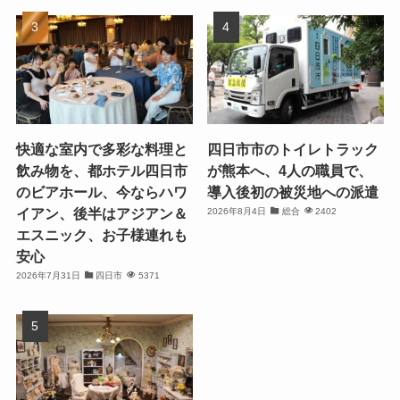
快適な室内で多彩な料理と
四日市市のトイレトラック
飲み物を、都ホテル四日市
が熊本へ、4人の職員で、
のビアホール、今ならハワ
導入後初の被災地への派遣
イアン、後半はアジアン＆
2026年8月4日
総合
2402
エスニック、お子様連れも
安心
2026年7月31日
四日市
5371