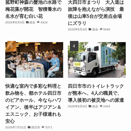
菰野町神森の蟹池の水路で
大四日市まつり 大入道は
梅花藻が開花 智積養水の
故障を抱えながら演技 最
名水が育む白い花
後は山車5台が交差点会場
にズラリ
2026年8月4日
総合
6424
2026年8月3日
総合
5646
快適な室内で多彩な料理と
四日市市のトイレトラック
飲み物を、都ホテル四日市
が熊本へ、4人の職員で、
のビアホール、今ならハワ
導入後初の被災地への派遣
イアン、後半はアジアン＆
2026年8月4日
総合
2404
エスニック、お子様連れも
安心
2026年7月31日
四日市
5371