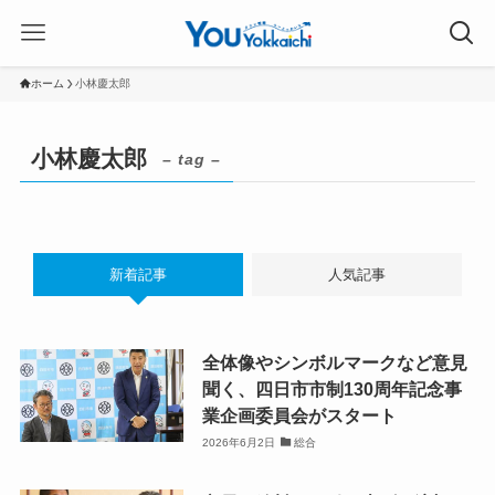
ホーム
小林慶太郎
小林慶太郎
– tag –
新着記事
人気記事
全体像やシンボルマークなど意見
聞く、四日市市制130周年記念事
業企画委員会がスタート
2026年6月2日
総合