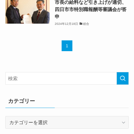
市長の給料など引き上げが適切、
四日市市特別職報酬等審議会が答
申
2024年12月18日
総合
1
カテゴリー
カ
テ