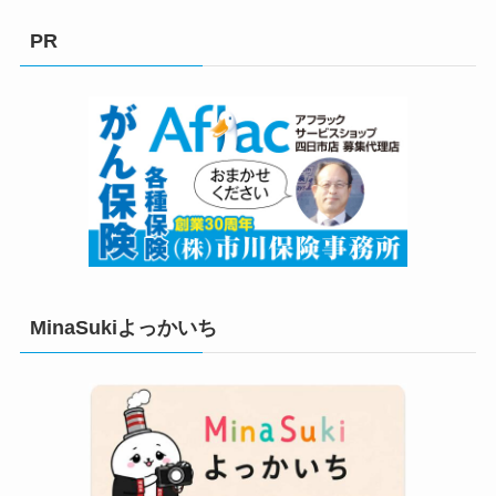
ゴ
リ
PR
ー
MinaSukiよっかいち