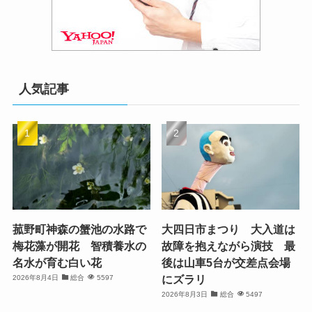
人気記事
菰野町神森の蟹池の水路で
大四日市まつり 大入道は
梅花藻が開花 智積養水の
故障を抱えながら演技 最
名水が育む白い花
後は山車5台が交差点会場
にズラリ
2026年8月4日
総合
5597
2026年8月3日
総合
5497