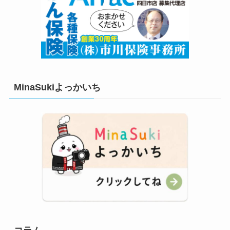
MinaSukiよっかいち