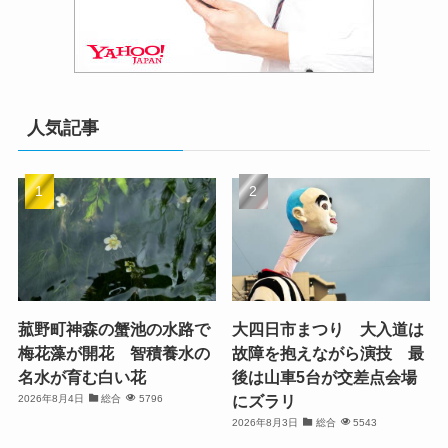
人気記事
菰野町神森の蟹池の水路で
大四日市まつり 大入道は
梅花藻が開花 智積養水の
故障を抱えながら演技 最
名水が育む白い花
後は山車5台が交差点会場
にズラリ
2026年8月4日
総合
5796
2026年8月3日
総合
5543