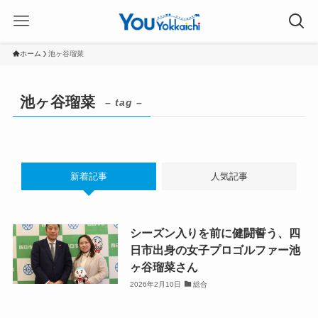
ホーム
池ヶ谷瑠菜
池ヶ谷瑠菜
– tag –
新着記事
人気記事
シーズン入りを前に健闘誓う、四
日市出身の女子プロゴルファー池
ヶ谷瑠菜さん
2026年2月10日
総合