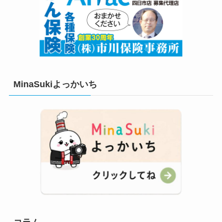
MinaSukiよっかいち