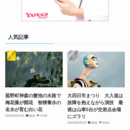
人気記事
菰野町神森の蟹池の水路で
大四日市まつり 大入道は
梅花藻が開花 智積養水の
故障を抱えながら演技 最
名水が育む白い花
後は山車5台が交差点会場
にズラリ
2026年8月4日
総合
5794
2026年8月3日
総合
5543