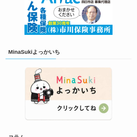
MinaSukiよっかいち