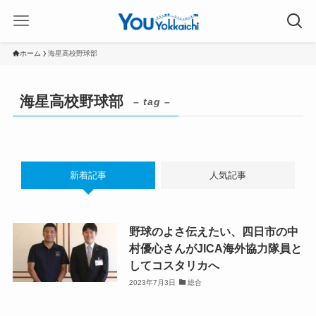
ホーム
海星高校野球部
海星高校野球部
– tag –
新着記事
人気記事
野球のよさ伝えたい、四日市の中
村優心さんがJICA海外協力隊員と
してコスタリカへ
2023年7月3日
総合