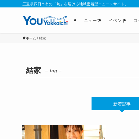
三重県四日市市の「旬」を届ける地域密着型ニュースサイト。
ニュース
イベント
コ
ホーム
結家
結家
– tag –
新着記事