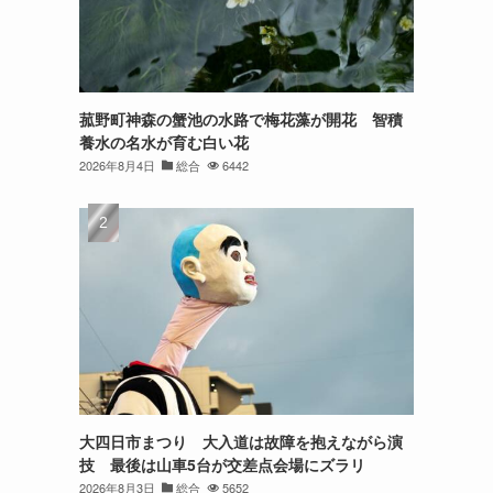
菰野町神森の蟹池の水路で梅花藻が開花 智積
養水の名水が育む白い花
2026年8月4日
総合
6442
大四日市まつり 大入道は故障を抱えながら演
技 最後は山車5台が交差点会場にズラリ
2026年8月3日
総合
5652