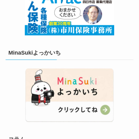
MinaSukiよっかいち