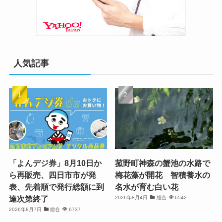
人気記事
「よんデジ券」8月10日か
菰野町神森の蟹池の水路で
ら再販売、四日市市が発
梅花藻が開花 智積養水の
表、先着順で発行総額に到
名水が育む白い花
達次第終了
2026年8月4日
総合
6542
2026年8月7日
総合
6737