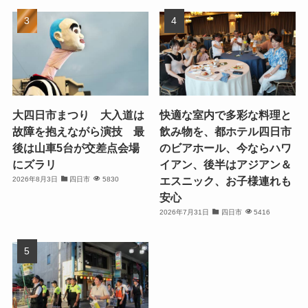
大四日市まつり 大入道は
快適な室内で多彩な料理と
故障を抱えながら演技 最
飲み物を、都ホテル四日市
後は山車5台が交差点会場
のビアホール、今ならハワ
にズラリ
イアン、後半はアジアン＆
エスニック、お子様連れも
2026年8月3日
四日市
5830
安心
2026年7月31日
四日市
5416