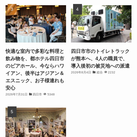
快適な室内で多彩な料理と
四日市市のトイレトラック
飲み物を、都ホテル四日市
が熊本へ、4人の職員で、
のビアホール、今ならハワ
導入後初の被災地への派遣
イアン、後半はアジアン＆
2026年8月4日
総合
2232
エスニック、お子様連れも
安心
2026年7月31日
四日市
5348