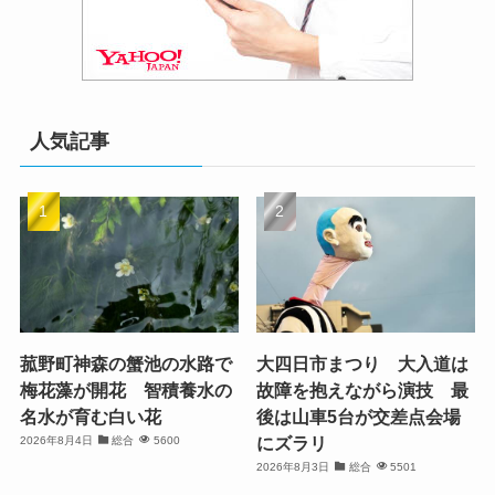
人気記事
菰野町神森の蟹池の水路で
大四日市まつり 大入道は
梅花藻が開花 智積養水の
故障を抱えながら演技 最
名水が育む白い花
後は山車5台が交差点会場
にズラリ
2026年8月4日
総合
5600
2026年8月3日
総合
5501