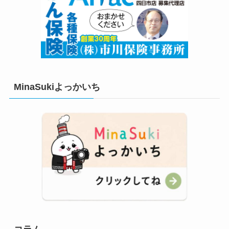
MinaSukiよっかいち