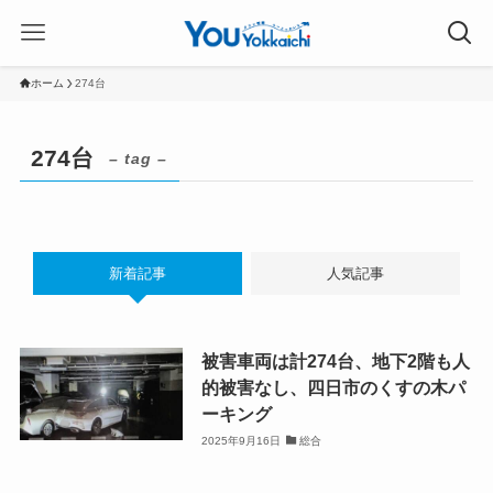
ホーム
274台
274台
– tag –
新着記事
人気記事
被害車両は計274台、地下2階も人
的被害なし、四日市のくすの木パ
ーキング
2025年9月16日
総合