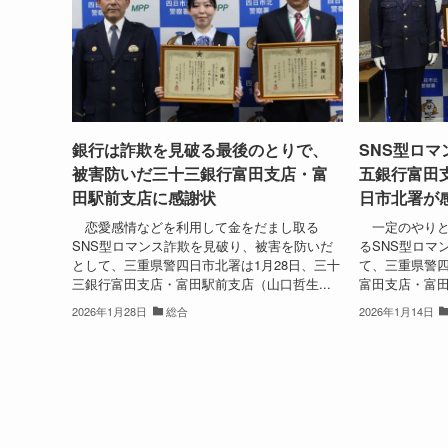
銀行は詐欺を見破る最後のとりで、
SNS型ロ
被害防いだ三十三銀行富田支店・富
五銀行富田
田駅前支店に感謝状
日市北署が
恋愛感情などを利用して金をだまし取る
一定のやりと
SNS型ロマンス詐欺を見破り、被害を防いだ
るSNS型ロマ
として、三重県警四日市北署は1月28日、三十
て、三重県警四
三銀行富田支店・富田駅前支店（山口哲生...
富田支店・富田
2026年1月28日
総合
2026年1月14日