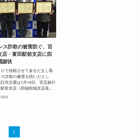
マンス詐欺の被害防ぐ、百
支店・富田駅前支店に四
感謝状
りで信頼させて金をだまし取
ンス詐欺の被害を防いだとし
日市北署は1月14日、百五銀行
駅前支店（田端和哉支店長...
総合
1