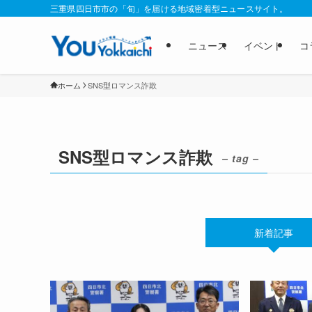
三重県四日市市の「旬」を届ける地域密着型ニュースサイト。
ニュース
イベント
コ
ホーム
SNS型ロマンス詐欺
SNS型ロマンス詐欺
– tag –
新着記事