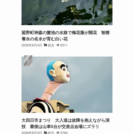
菰野町神森の蟹池の水路で梅花藻が開花 智積
養水の名水が育む白い花
2026年8月4日
総合
6511
大四日市まつり 大入道は故障を抱えながら演
技 最後は山車5台が交差点会場にズラリ
2026年8月3日
総合
5794