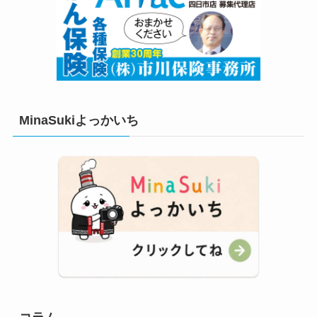
MinaSukiよっかいち