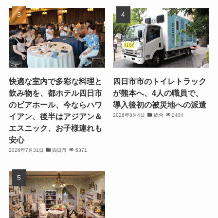
快適な室内で多彩な料理と
四日市市のトイレトラック
飲み物を、都ホテル四日市
が熊本へ、4人の職員で、
のビアホール、今ならハワ
導入後初の被災地への派遣
イアン、後半はアジアン＆
2026年8月4日
総合
2404
エスニック、お子様連れも
安心
2026年7月31日
四日市
5371