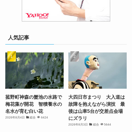
人気記事
菰野町神森の蟹池の水路で
大四日市まつり 大入道は
梅花藻が開花 智積養水の
故障を抱えながら演技 最
名水が育む白い花
後は山車5台が交差点会場
にズラリ
2026年8月4日
総合
6424
2026年8月3日
総合
5644