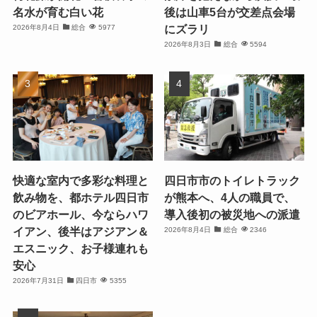
名水が育む白い花
後は山車5台が交差点会場
にズラリ
2026年8月4日
総合
5977
2026年8月3日
総合
5594
快適な室内で多彩な料理と
四日市市のトイレトラック
飲み物を、都ホテル四日市
が熊本へ、4人の職員で、
のビアホール、今ならハワ
導入後初の被災地への派遣
イアン、後半はアジアン＆
2026年8月4日
総合
2346
エスニック、お子様連れも
安心
2026年7月31日
四日市
5355