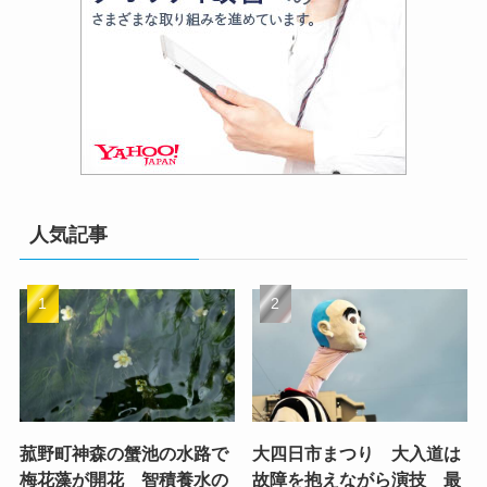
人気記事
菰野町神森の蟹池の水路で
大四日市まつり 大入道は
梅花藻が開花 智積養水の
故障を抱えながら演技 最