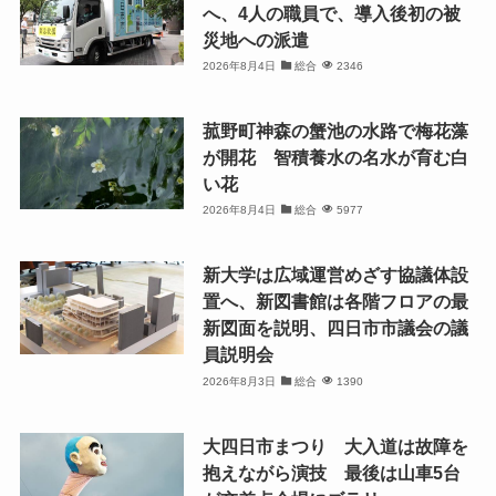
へ、4人の職員で、導入後初の被
災地への派遣
2026年8月4日
総合
2346
菰野町神森の蟹池の水路で梅花藻
が開花 智積養水の名水が育む白
い花
2026年8月4日
総合
5977
新大学は広域運営めざす協議体設
置へ、新図書館は各階フロアの最
新図面を説明、四日市市議会の議
員説明会
2026年8月3日
総合
1390
大四日市まつり 大入道は故障を
抱えながら演技 最後は山車5台