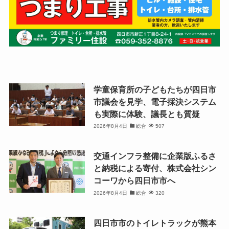
学童保育所の子どもたちが四日市
市議会を見学、電子採決システム
も実際に体験、議長とも質疑
2026年8月4日
総合
507
交通インフラ整備に企業版ふるさ
と納税による寄付、株式会社シン
コーワから四日市市へ
2026年8月4日
総合
320
四日市市のトイレトラックが熊本