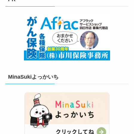
ー
MinaSukiよっかいち