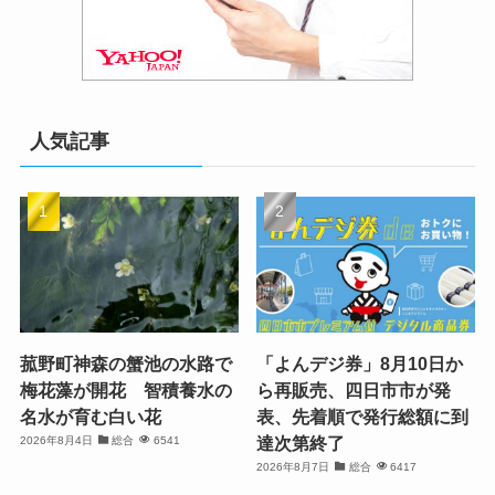
人気記事
菰野町神森の蟹池の水路で
「よんデジ券」8月10日か
梅花藻が開花 智積養水の
ら再販売、四日市市が発
名水が育む白い花
表、先着順で発行総額に到
達次第終了
2026年8月4日
総合
6541
2026年8月7日
総合
6417