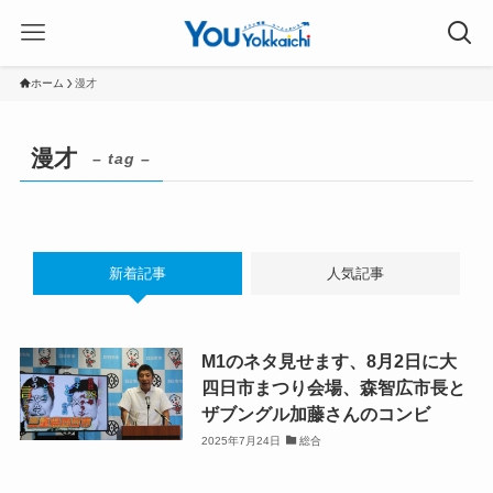
ホーム
漫才
漫才
– tag –
新着記事
人気記事
M1のネタ見せます、8月2日に大
四日市まつり会場、森智広市長と
ザブングル加藤さんのコンビ
2025年7月24日
総合