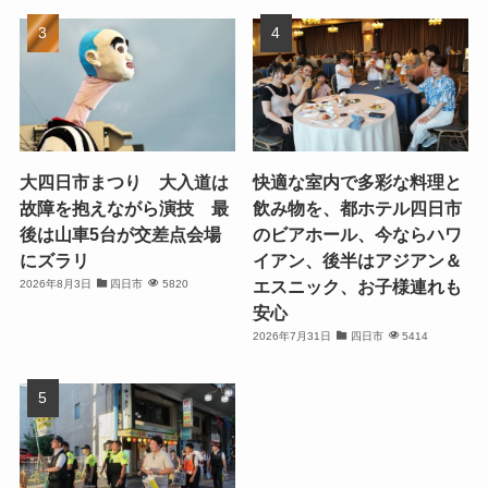
大四日市まつり 大入道は
快適な室内で多彩な料理と
故障を抱えながら演技 最
飲み物を、都ホテル四日市
後は山車5台が交差点会場
のビアホール、今ならハワ
にズラリ
イアン、後半はアジアン＆
エスニック、お子様連れも
2026年8月3日
四日市
5820
安心
2026年7月31日
四日市
5414