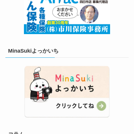
MinaSukiよっかいち