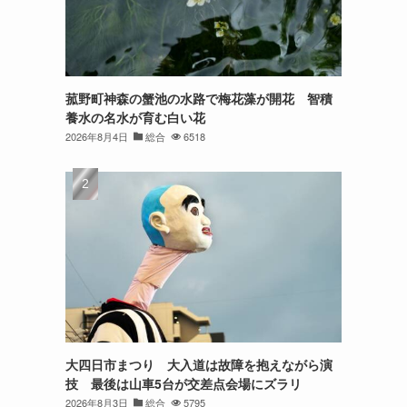
菰野町神森の蟹池の水路で梅花藻が開花 智積
養水の名水が育む白い花
2026年8月4日
総合
6518
大四日市まつり 大入道は故障を抱えながら演
技 最後は山車5台が交差点会場にズラリ
2026年8月3日
総合
5795