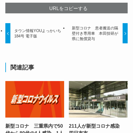
URLをコピーする
新型コロナ 患者搬送の隔
タウン情報YOUよっかいち
壁付き専用車 本田技研が
184号 電子版
県に無償貸与
関連記事
新型コロナ 三重県内で50
211人が新型コロナ感染
代から80代の4人感染 1人
四日市市