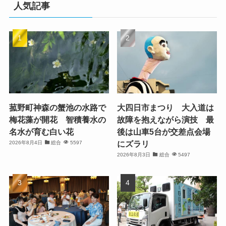
人気記事
菰野町神森の蟹池の水路で
大四日市まつり 大入道は
梅花藻が開花 智積養水の
故障を抱えながら演技 最
名水が育む白い花
後は山車5台が交差点会場
にズラリ
2026年8月4日
総合
5597
2026年8月3日
総合
5497