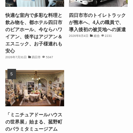
快適な室内で多彩な料理と
四日市市のトイレトラック
飲み物を、都ホテル四日市
が熊本へ、4人の職員で、
のビアホール、今ならハワ
導入後初の被災地への派遣
イアン、後半はアジアン＆
2026年8月4日
総合
2231
エスニック、お子様連れも
安心
2026年7月31日
四日市
5347
「ミニチュアドールハウス
の世界展」始まる、菰野町
のパラミタミュージアム