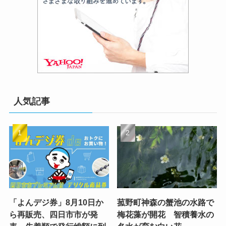
人気記事
「よんデジ券」8月10日か
菰野町神森の蟹池の水路で
ら再販売、四日市市が発
梅花藻が開花 智積養水の