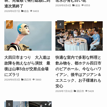
表、先着順で発行総額に到
名水が育む白い花
達次第終了
2026年8月4日
総合
6553
2026年8月7日
総合
8403
大四日市まつり 大入道は
快適な室内で多彩な料理と
故障を抱えながら演技 最
飲み物を、都ホテル四日市
後は山車5台が交差点会場
のビアホール、今ならハワ
にズラリ
イアン、後半はアジアン＆
エスニック、お子様連れも
2026年8月3日
四日市
5893
安心
2026年7月31日
四日市
5428