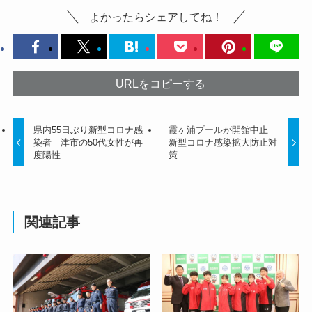
よかったらシェアしてね！
URLをコピーする
県内55日ぶり新型コロナ感
霞ヶ浦プールが開館中止
染者 津市の50代女性が再
新型コロナ感染拡大防止対
度陽性
策
関連記事