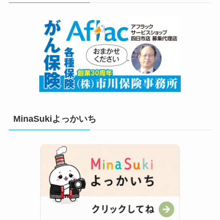
MinaSukiよっかいち