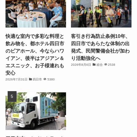
快適な室内で多彩な料理と
客引き行為防止条例10年、
飲み物を、都ホテル四日市
四日市であらたな体制の出
のビアホール、今ならハワ
発式、民間警備会社が加わ
イアン、後半はアジアン＆
り活動強化へ
エスニック、お子様連れも
2026年8月6日
総合
2538
安心
2026年7月31日
四日市
5380