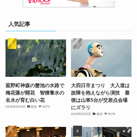
人気記事
菰野町神森の蟹池の水路で
大四日市まつり 大入道は
梅花藻が開花 智積養水の
故障を抱えながら演技 最
名水が育む白い花
後は山車5台が交差点会場
にズラリ
2026年8月4日
総合
6473
2026年8月3日
総合
5676