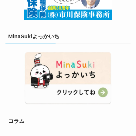
MinaSukiよっかいち
コラム