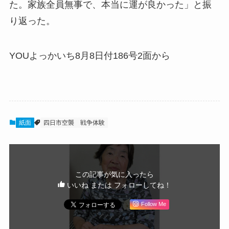
た。家族全員無事で、本当に運が良かった」と振
り返った。
YOUよっかいち8月8日付186号2面から
紙面
四日市空襲
戦争体験
この記事が気に入ったら
いいね または フォローしてね！
Follow Me