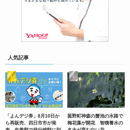
人気記事
「よんデジ券」8月10日か
菰野町神森の蟹池の水路で
ら再販売、四日市市が発
梅花藻が開花 智積養水の
表、先着順で発行総額に到
名水が育む白い花