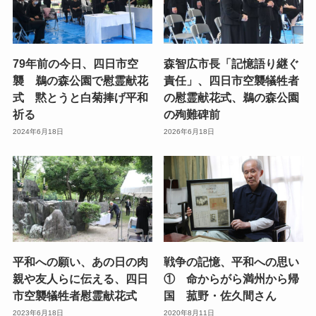
79年前の今日、四日市空
森智広市長「記憶語り継ぐ
襲 鵜の森公園で慰霊献花
責任」、四日市空襲犠牲者
式 黙とうと白菊捧げ平和
の慰霊献花式、鵜の森公園
祈る
の殉難碑前
2024年6月18日
2026年6月18日
平和への願い、あの日の肉
戦争の記憶、平和への思い
親や友人らに伝える、四日
① 命からがら満州から帰
市空襲犠牲者慰霊献花式
国 菰野・佐久間さん
2023年6月18日
2020年8月11日