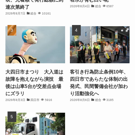
達次第終了
2026年8月4日
総合
6587
2026年8月7日
総合
10161
大四日市まつり 大入道は
客引き行為防止条例10年、
故障を抱えながら演技 最
四日市であらたな体制の出
後は山車5台が交差点会場
発式、民間警備会社が加わ
にズラリ
り活動強化へ
2026年8月3日
四日市
5916
2026年8月6日
総合
3185