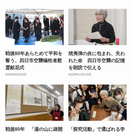
戦後80年あらためて平和を
焼夷弾の炎に包まれ、失わ
誓う、四日市空襲犠牲者慰
れた命 四日市空襲の記憶
霊献花式
を朗読で伝える
2025年6月18日
2025年12月15日
戦後80年 「湯の山に疎開
「探究活動」で選ばれる学