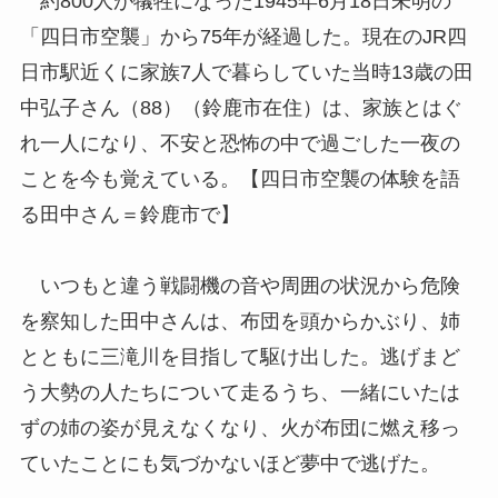
約800人が犠牲になった1945年6月18日未明の
「四日市空襲」から75年が経過した。現在のJR四
日市駅近くに家族7人で暮らしていた当時13歳の田
中弘子さん（88）（鈴鹿市在住）は、家族とはぐ
れ一人になり、不安と恐怖の中で過ごした一夜の
ことを今も覚えている。【四日市空襲の体験を語
る田中さん＝鈴鹿市で】
いつもと違う戦闘機の音や周囲の状況から危険
を察知した田中さんは、布団を頭からかぶり、姉
とともに三滝川を目指して駆け出した。逃げまど
う大勢の人たちについて走るうち、一緒にいたは
ずの姉の姿が見えなくなり、火が布団に燃え移っ
ていたことにも気づかないほど夢中で逃げた。