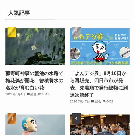
人気記事
菰野町神森の蟹池の水路で
「よんデジ券」8月10日か
梅花藻が開花 智積養水の
ら再販売、四日市市が発
名水が育む白い花
表、先着順で発行総額に到
達次第終了
2026年8月4日
総合
6541
2026年8月7日
総合
6423