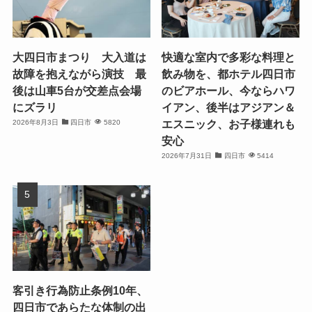
大四日市まつり 大入道は
快適な室内で多彩な料理と
故障を抱えながら演技 最
飲み物を、都ホテル四日市
後は山車5台が交差点会場
のビアホール、今ならハワ
にズラリ
イアン、後半はアジアン＆
エスニック、お子様連れも
2026年8月3日
四日市
5820
安心
2026年7月31日
四日市
5414
客引き行為防止条例10年、
四日市であらたな体制の出