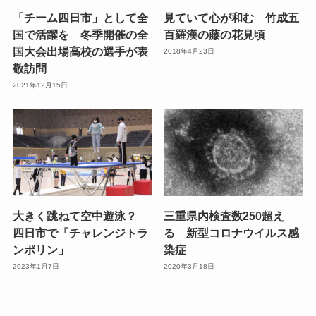
「チーム四日市」として全
見ていて心が和む 竹成五
国で活躍を 冬季開催の全
百羅漢の藤の花見頃
国大会出場高校の選手が表
2018年4月23日
敬訪問
2021年12月15日
大きく跳ねて空中遊泳？
三重県内検査数250超え
四日市で「チャレンジトラ
る 新型コロナウイルス感
ンポリン」
染症
2023年1月7日
2020年3月18日