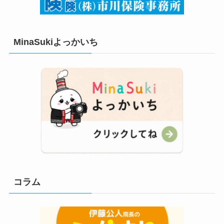
MinaSukiよっかいち
コラム