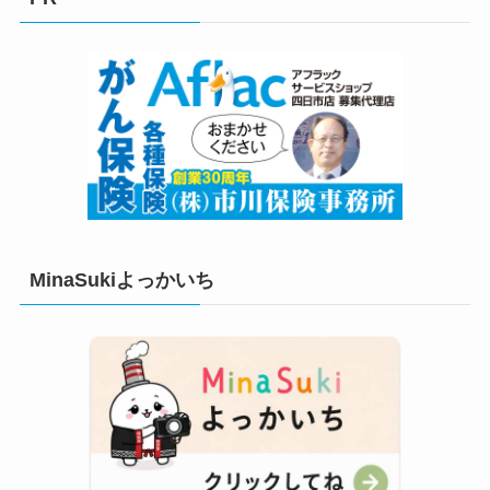
ー
MinaSukiよっかいち