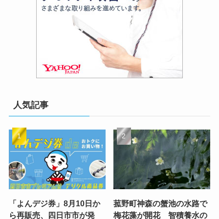
人気記事
「よんデジ券」8月10日か
菰野町神森の蟹池の水路で
ら再販売、四日市市が発
梅花藻が開花 智積養水の