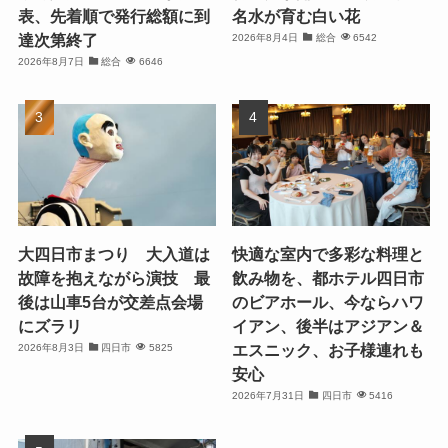
表、先着順で発行総額に到
名水が育む白い花
達次第終了
2026年8月4日
総合
6542
2026年8月7日
総合
6646
大四日市まつり 大入道は
快適な室内で多彩な料理と
故障を抱えながら演技 最
飲み物を、都ホテル四日市
後は山車5台が交差点会場
のビアホール、今ならハワ
にズラリ
イアン、後半はアジアン＆
エスニック、お子様連れも
2026年8月3日
四日市
5825
安心
2026年7月31日
四日市
5416