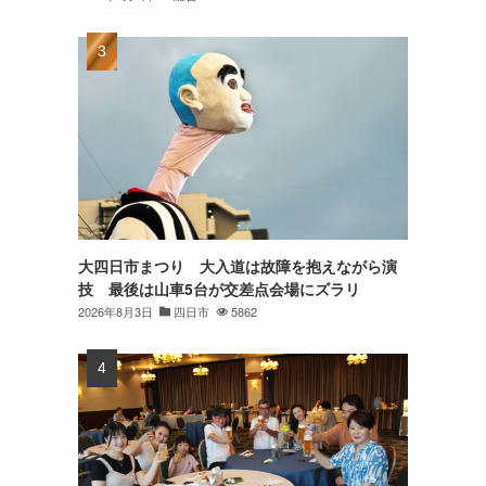
大四日市まつり 大入道は故障を抱えながら演
技 最後は山車5台が交差点会場にズラリ
2026年8月3日
四日市
5862