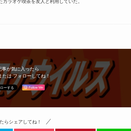
たカラオケ喫茶を友人と利用していた。
記事が気に入ったら
または フォローしてね！
Follow Me
たらシェアしてね！