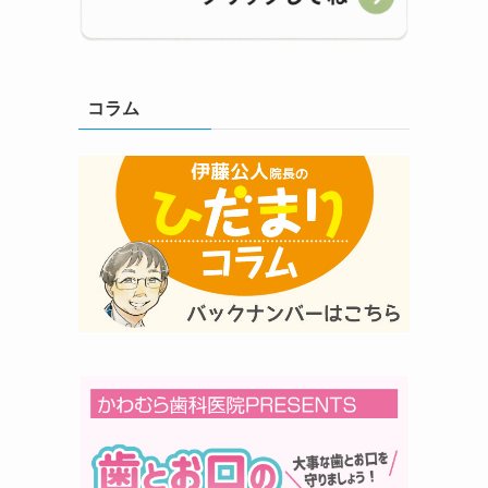
コラム
、
査