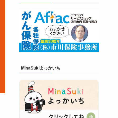
MinaSukiよっかいち