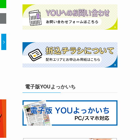
電子版YOUよっかいち