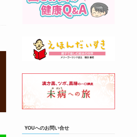
YOUへのお問い合せ