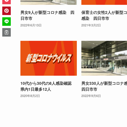
男女9人が新型コロナ感染 四
保育士の女性2人が新型
日市市
感染 四日市市
2022年6月13日
2021年3月2日
10代から30代の8人感染確認
男女330人が新型コロ
県内1日最多12人
四日市市
2020年8月2日
2022年9月6日