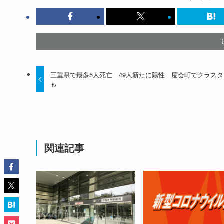
三重県で最多5人死亡 49人新たに陽性 度会町でクラスタ
も
関連記事