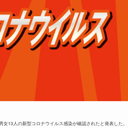
男女13人の新型コロナウイルス感染が確認されたと発表した。