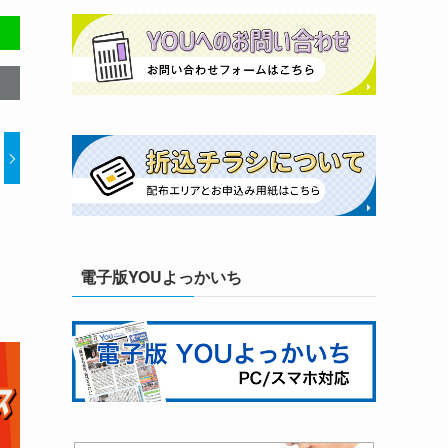
電子版YOUよっかいち