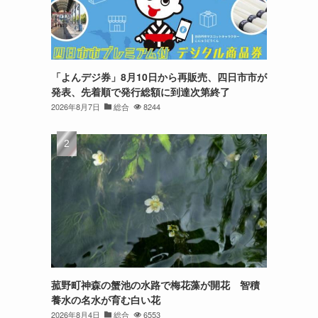
「よんデジ券」8月10日から再販売、四日市市が
発表、先着順で発行総額に到達次第終了
2026年8月7日
総合
8244
菰野町神森の蟹池の水路で梅花藻が開花 智積
養水の名水が育む白い花
2026年8月4日
総合
6553