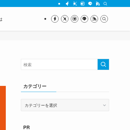
は
カテゴリー
カ
テ
ゴ
リ
PR
ー