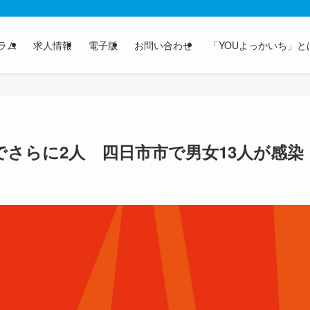
ラム
求人情報
電子版
お問い合わせ
「YOUよっかいち」と
さらに2人 四日市市で男女13人が感染