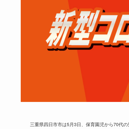
三重県四日市市は5月3日、保育園児から70代の