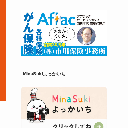
MinaSukiよっかいち