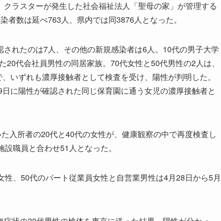
、クラスターが発生した社会福祉法人「聖母の家」が管理する
者数は延べ763人、県内では同3876人となった。
されたのは7人、その他の新規感染者は6人。10代の男子大学
た20代会社員男性の同居家族。70代女性と50代男性の2人は、
族で、いずれも濃厚接触者として検査を受け、陽性が判明した。
29日に陽性が確認された同じ保育園に通う女児の濃厚接触者と
た入所者の20代と40代の女性が、健康観察の中で再度検査し
施設職員と合わせ51人となった。
性、50代のパート従業員女性と自営業男性は4月28日から5月
症状の20代男性の検体を東京に送った結果、陽性が分かっ