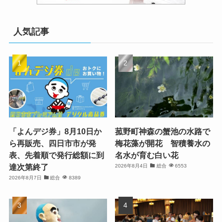
人気記事
「よんデジ券」8月10日か
菰野町神森の蟹池の水路で
ら再販売、四日市市が発
梅花藻が開花 智積養水の
表、先着順で発行総額に到
名水が育む白い花
達次第終了
2026年8月4日
総合
6553
2026年8月7日
総合
8389