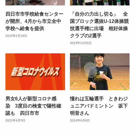
四日市市学校給食センター
「自分の力出し切る」 全
が開所、4月から市立全中
国ブロック選抜U-12体操競
学校へ給食を提供
技選手権に出場 相好体操
クラブの2選手
2023年2月19日
2023年10月6日
男女6人が新型コロナ感
憧れは五輪選手 ときわジ
染 3度目の検査で陽性確
ュニアバドミントン 坂下
認も 四日市市
明音さん
2021年4月5日
2024年4月6日