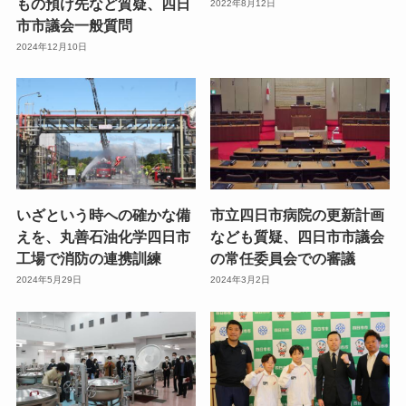
もの預け先など質疑、四日
2022年8月12日
市市議会一般質問
2024年12月10日
いざという時への確かな備
市立四日市病院の更新計画
えを、丸善石油化学四日市
なども質疑、四日市市議会
工場で消防の連携訓練
の常任委員会での審議
2024年5月29日
2024年3月2日