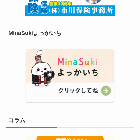
MinaSukiよっかいち
コラム