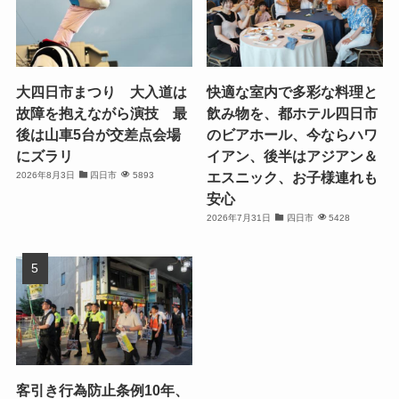
大四日市まつり 大入道は
快適な室内で多彩な料理と
故障を抱えながら演技 最
飲み物を、都ホテル四日市
後は山車5台が交差点会場
のビアホール、今ならハワ
にズラリ
イアン、後半はアジアン＆
エスニック、お子様連れも
2026年8月3日
四日市
5893
安心
2026年7月31日
四日市
5428
客引き行為防止条例10年、