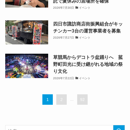
託で夏休みの居場所を確保
2026年7月30日
イベント
四日市諏訪商店街振興組合がキッ
チンカー3台の運営事業者を募集
2026年7月27日
イベント
草競馬からデコトラ盆踊りへ 菰
野町田光に受け継がれる地域の祭
り文化
2026年7月22日
イベント
1
2
...
92