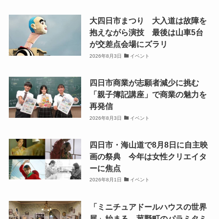
大四日市まつり 大入道は故障を
抱えながら演技 最後は山車5台
が交差点会場にズラリ
2026年8月3日
イベント
四日市商業が志願者減少に挑む
「親子簿記講座」で商業の魅力を
再発信
2026年8月3日
イベント
四日市・海山道で8月8日に自主映
画の祭典 今年は女性クリエイタ
ーに焦点
2026年8月1日
イベント
「ミニチュアドールハウスの世界
展」始まる、菰野町のパラミタミ