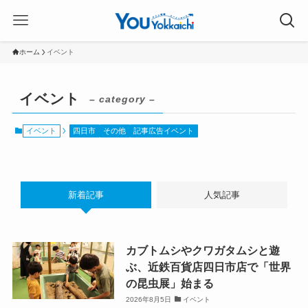
ホーム
イベント
イベント
– category –
イベント
四日市
その他
記事広告イベント
新着記事
人気記事
カブトムシやクワガタムシと遊
ぶ、近鉄百貨店四日市店で「世界
の昆虫展」始まる
2026年8月5日
イベント