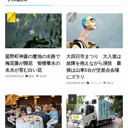
菰野町神森の蟹池の水路で
大四日市まつり 大入道は
梅花藻が開花 智積養水の
故障を抱えながら演技 最
名水が育む白い花
後は山車5台が交差点会場
にズラリ
2026年8月4日
総合
6145
2026年8月3日
イベント
5611