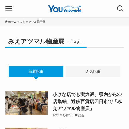
ホーム
みえアツマル物産展
みえアツマル物産展
– tag –
新着記事
人気記事
小さな店でも実力派、県内から37
店集結、近鉄百貨店四日市で「み
えアツマル物産展」
2024年9月28日
総合