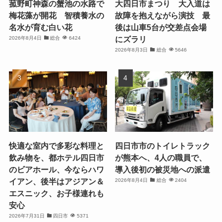
菰野町神森の蟹池の水路で
大四日市まつり 大入道は
梅花藻が開花 智積養水の
故障を抱えながら演技 最
名水が育む白い花
後は山車5台が交差点会場
にズラリ
2026年8月4日
総合
6424
2026年8月3日
総合
5646
快適な室内で多彩な料理と
四日市市のトイレトラック
飲み物を、都ホテル四日市
が熊本へ、4人の職員で、
のビアホール、今ならハワ
導入後初の被災地への派遣
イアン、後半はアジアン＆
2026年8月4日
総合
2404
エスニック、お子様連れも
安心
2026年7月31日
四日市
5371