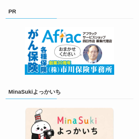
ゴ
リ
PR
ー
MinaSukiよっかいち