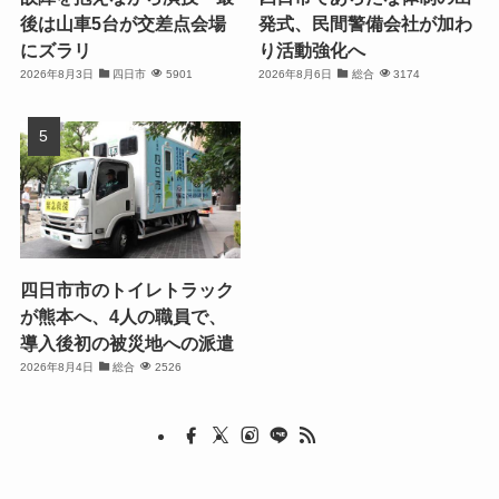
後は山車5台が交差点会場
発式、民間警備会社が加わ
にズラリ
り活動強化へ
2026年8月3日
四日市
5901
2026年8月6日
総合
3174
四日市市のトイレトラック
が熊本へ、4人の職員で、
導入後初の被災地への派遣
2026年8月4日
総合
2526