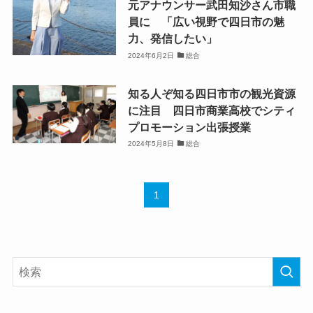
元アナウンサー武田知沙さん市職
員に 「広い視野で四日市の魅
力、発信したい」
2024年6月2日
総合
知る人ぞ知る四日市市の観光資源
に注目 四日市商業高校でシティ
プロモーション出張授業
2024年5月8日
総合
1