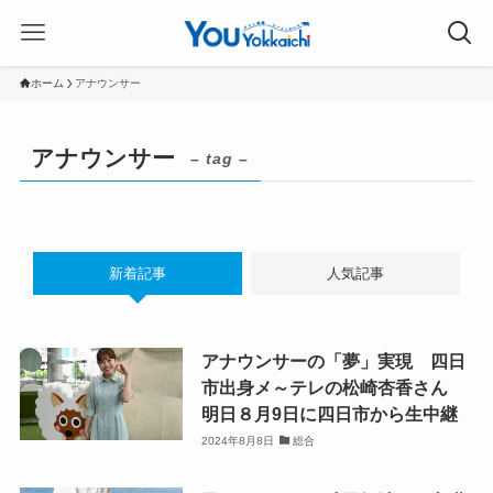
ホーム
アナウンサー
アナウンサー
– tag –
新着記事
人気記事
アナウンサーの「夢」実現 四日
市出身メ～テレの松崎杏香さん
明日８月9日に四日市から生中継
2024年8月8日
総合