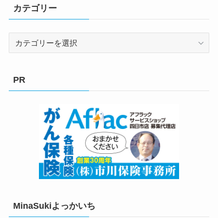
カテゴリー
カ
テ
ゴ
リ
PR
ー
MinaSukiよっかいち