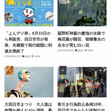
「よんデジ券」8月10日か
菰野町神森の蟹池の水路で
ら再販売、四日市市が発
梅花藻が開花 智積養水の
表、先着順で発行総額に到
名水が育む白い花
達次第終了
2026年8月4日
総合
6566
2026年8月7日
総合
9309
大四日市まつり 大入道は
客引き行為防止条例10年、
故障を抱えながら演技 最
四日市であらたな体制の出