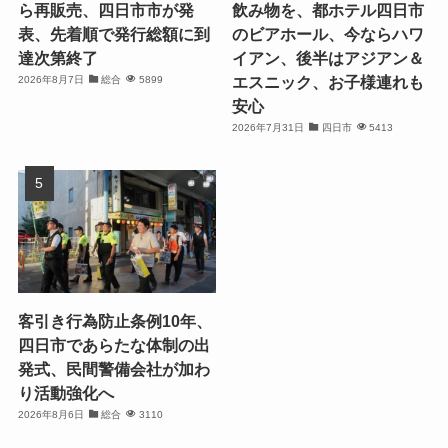
ら再販売、四日市市が発
飲み物を、都ホテル四日市
表、先着順で発行総額に到
のビアホール、今ならハワ
達次第終了
イアン、後半はアジアン＆
エスニック、お子様連れも
2026年8月7日
総合
5899
安心
2026年7月31日
四日市
5413
客引き行為防止条例10年、
四日市であらたな体制の出
発式、民間警備会社が加わ
り活動強化へ
2026年8月6日
総合
3110