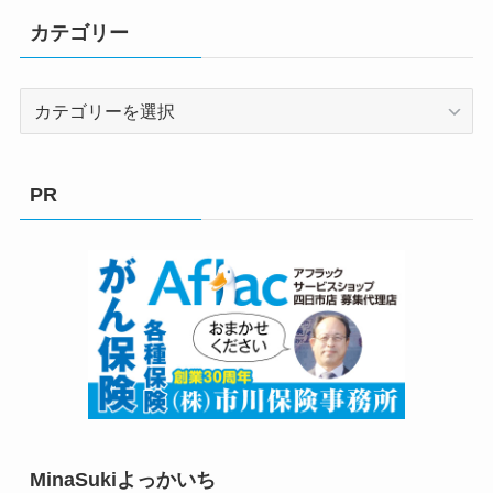
カテゴリー
カ
テ
ゴ
リ
PR
ー
MinaSukiよっかいち