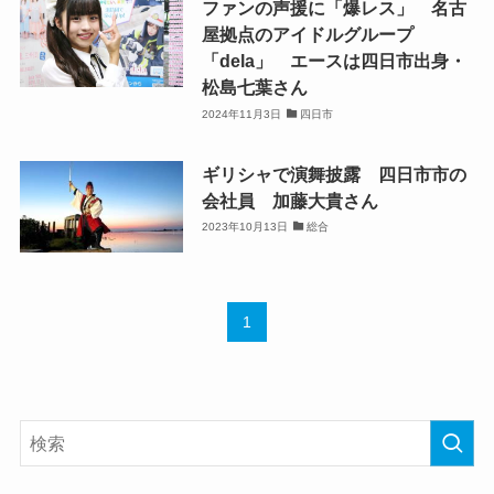
ファンの声援に「爆レス」 名古
屋拠点のアイドルグループ
「dela」 エースは四日市出身・
松島七葉さん
2024年11月3日
四日市
ギリシャで演舞披露 四日市市の
会社員 加藤大貴さん
2023年10月13日
総合
1