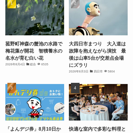
菰野町神森の蟹池の水路で
大四日市まつり 大入道は
梅花藻が開花 智積養水の
故障を抱えながら演技 最
名水が育む白い花
後は山車5台が交差点会場
にズラリ
2026年8月4日
総合
6535
2026年8月3日
四日市
5804
「よんデジ券」8月10日か
快適な室内で多彩な料理と