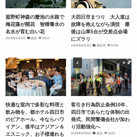
菰野町神森の蟹池の水路で
大四日市まつり 大入道は
梅花藻が開花 智積養水の
故障を抱えながら演技 最
名水が育む白い花
後は山車5台が交差点会場
にズラリ
2026年8月4日
総合
6511
2026年8月3日
四日市
5794
快適な室内で多彩な料理と
客引き行為防止条例10年、
飲み物を、都ホテル四日市
四日市であらたな体制の出
のビアホール、今ならハワ
発式、民間警備会社が加わ
イアン、後半はアジアン＆
り活動強化へ
エスニック、お子様連れも
2026年8月6日
総合
2932