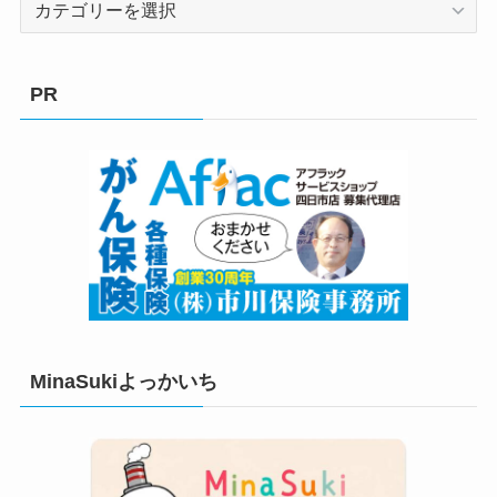
テ
ゴ
リ
PR
ー
MinaSukiよっかいち