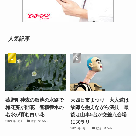
人気記事
菰野町神森の蟹池の水路で
大四日市まつり 大入道は
梅花藻が開花 智積養水の
故障を抱えながら演技 最
名水が育む白い花
後は山車5台が交差点会場
にズラリ
2026年8月4日
総合
5586
2026年8月3日
総合
5493