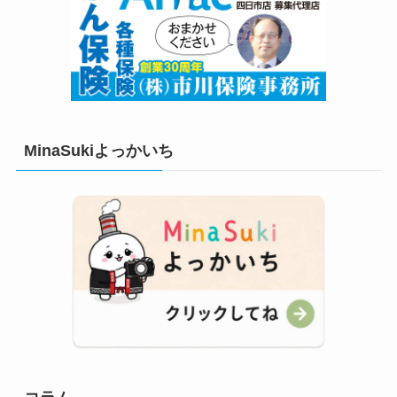
MinaSukiよっかいち