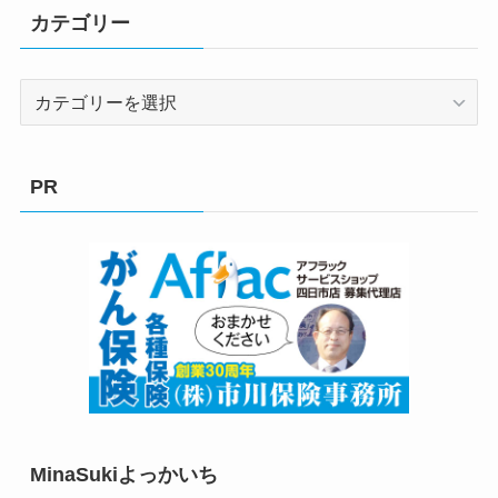
カテゴリー
カ
テ
ゴ
リ
PR
ー
MinaSukiよっかいち