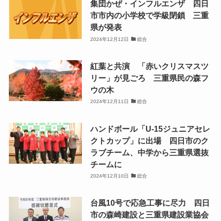
集団かぜ・インフルエンザ 四日
市市内の小学校で学級閉鎖 三重
県が発表
2024年12月12日
総合
紅葉と共演 「赤いクリスマスツ
リー」が見ごろ 三重県民の森フ
ウの木
2024年12月11日
総合
ハンドボール「U-15ジュニアセレ
クトカップ」に出場 四日市のク
ラブチーム、中学から三重県選抜
チームに
2024年12月10日
総合
台風10号で応急工事に尽力 四日
市の森崎建設と三重県建設業協会