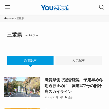
ホーム
三重県
三重県
– tag –
新着記事
人気記事
滋賀県側で冠雪確認 予定早め冬
期通行止めに 国道477号の旧鈴
鹿スカイライン
2024年12月12日
総合