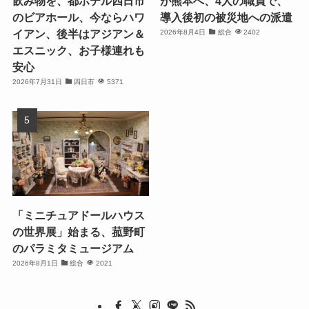
飲み物を、都ホテル四日市
が熊本へ、4人の職員で、
のビアホール、今ならハワ
導入後初の被災地への派遣
イアン、後半はアジアン＆
2026年8月4日
総合
2402
エスニック、お子様連れも
安心
2026年7月31日
四日市
5371
「ミニチュアドールハウス
の世界展」始まる、菰野町
のパラミタミュージアム
2026年8月1日
総合
2021