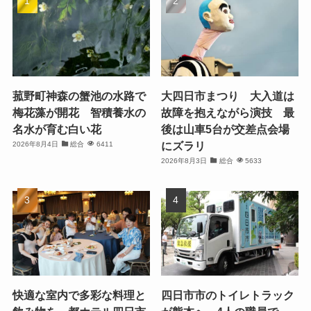
菰野町神森の蟹池の水路で
大四日市まつり 大入道は
梅花藻が開花 智積養水の
故障を抱えながら演技 最
名水が育む白い花
後は山車5台が交差点会場
にズラリ
2026年8月4日
総合
6411
2026年8月3日
総合
5633
快適な室内で多彩な料理と
四日市市のトイレトラック