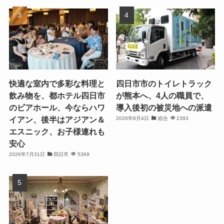
快適な室内で多彩な料理と
四日市市のトイレトラック
飲み物を、都ホテル四日市
が熊本へ、4人の職員で、
のビアホール、今ならハワ
導入後初の被災地への派遣
イアン、後半はアジアン＆
2026年8月4日
総合
2393
エスニック、お子様連れも
安心
2026年7月31日
四日市
5369