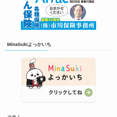
MinaSukiよっかいち