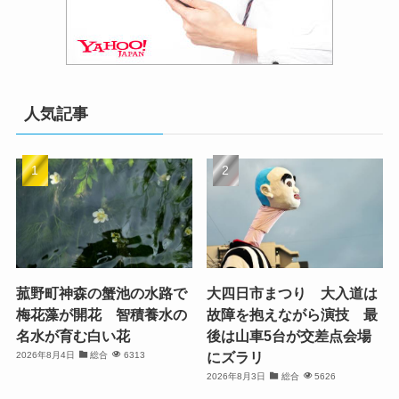
人気記事
菰野町神森の蟹池の水路で
大四日市まつり 大入道は
梅花藻が開花 智積養水の
故障を抱えながら演技 最
名水が育む白い花
後は山車5台が交差点会場
にズラリ
2026年8月4日
総合
6313
2026年8月3日
総合
5626