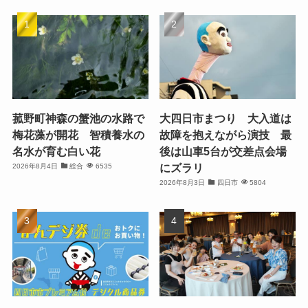
菰野町神森の蟹池の水路で
大四日市まつり 大入道は
梅花藻が開花 智積養水の
故障を抱えながら演技 最
名水が育む白い花
後は山車5台が交差点会場
にズラリ
2026年8月4日
総合
6535
2026年8月3日
四日市
5804