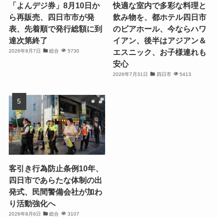
「よんデジ券」8月10日か
快適な室内で多彩な料理と
ら再販売、四日市市が発
飲み物を、都ホテル四日市
表、先着順で発行総額に到
のビアホール、今ならハワ
達次第終了
イアン、後半はアジアン＆
エスニック、お子様連れも
2026年8月7日
総合
5730
安心
2026年7月31日
四日市
5413
客引き行為防止条例10年、
四日市であらたな体制の出
発式、民間警備会社が加わ
り活動強化へ
2026年8月6日
総合
3107