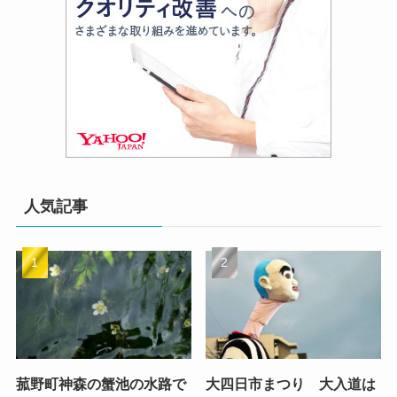
人気記事
菰野町神森の蟹池の水路で
大四日市まつり 大入道は