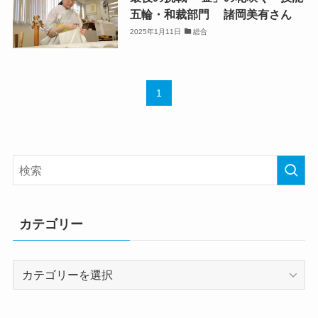
五輪・和裁部門 諸岡美有さん
2025年1月11日
総合
1
カテゴリー
カ
テ
ゴ