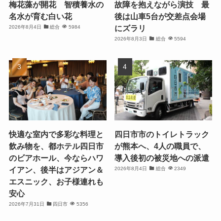
梅花藻が開花 智積養水の
故障を抱えながら演技 最
名水が育む白い花
後は山車5台が交差点会場
にズラリ
2026年8月4日
総合
5984
2026年8月3日
総合
5594
快適な室内で多彩な料理と
四日市市のトイレトラック
飲み物を、都ホテル四日市
が熊本へ、4人の職員で、
のビアホール、今ならハワ
導入後初の被災地への派遣
イアン、後半はアジアン＆
2026年8月4日
総合
2349
エスニック、お子様連れも
安心
2026年7月31日
四日市
5356