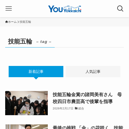
ホーム
技能五輪
技能五輪
– tag –
新着記事
人気記事
技能五輪金賞の諸岡美有さん 母
校四日市農芸高で後輩を指導
2026年2月17日
総合
最後の挑戦 「金」の花咲く 技能