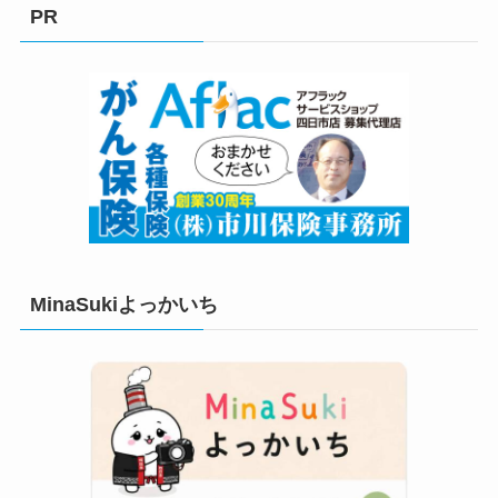
リ
PR
ー
MinaSukiよっかいち