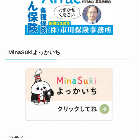
MinaSukiよっかいち