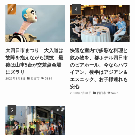
大四日市まつり 大入道は
快適な室内で多彩な料理と
故障を抱えながら演技 最
飲み物を、都ホテル四日市
後は山車5台が交差点会場
のビアホール、今ならハワ
にズラリ
イアン、後半はアジアン＆
エスニック、お子様連れも
2026年8月3日
四日市
5884
安心
2026年7月31日
四日市
5426