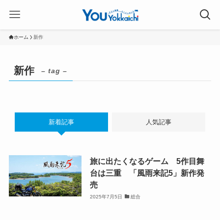
ホーム
新作
新作
– tag –
新着記事
人気記事
旅に出たくなるゲーム 5作目舞
台は三重 「風雨来記5」新作発
売
2025年7月5日
総合