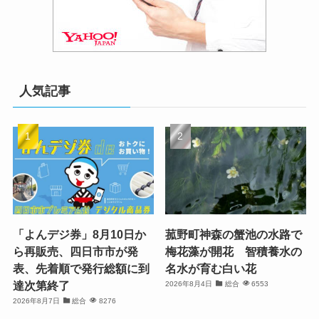
人気記事
「よんデジ券」8月10日か
菰野町神森の蟹池の水路で
ら再販売、四日市市が発
梅花藻が開花 智積養水の
表、先着順で発行総額に到
名水が育む白い花
達次第終了
2026年8月4日
総合
6553
2026年8月7日
総合
8276