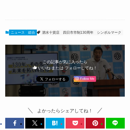
ニュース
総合
泗水十貨店
四日市市制130周年
シンボルマーク
この記事が気に入ったら
いいね または フォローしてね！
Follow Me
よかったらシェアしてね！