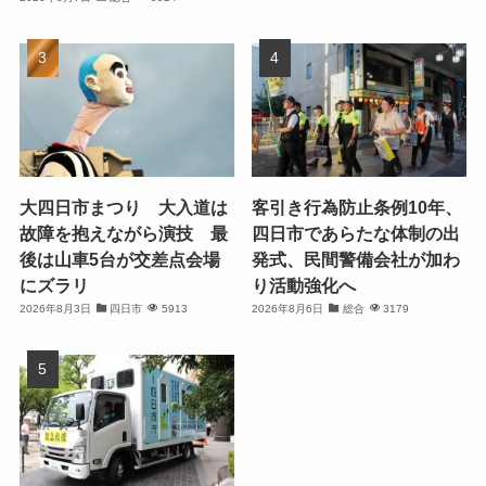
大四日市まつり 大入道は
客引き行為防止条例10年、
故障を抱えながら演技 最
四日市であらたな体制の出
後は山車5台が交差点会場
発式、民間警備会社が加わ
にズラリ
り活動強化へ
2026年8月3日
四日市
5913
2026年8月6日
総合
3179