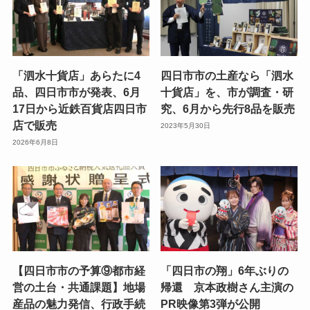
「泗水十貨店」あらたに4
四日市市の土産なら「泗水
品、四日市市が発表、6月
十貨店」を、市が調査・研
17日から近鉄百貨店四日市
究、6月から先行8品を販売
店で販売
2023年5月30日
2026年6月8日
【四日市市の予算⑨都市経
「四日市の翔」6年ぶりの
営の土台・共通課題】地場
帰還 京本政樹さん主演の
産品の魅力発信、行政手続
PR映像第3弾が公開