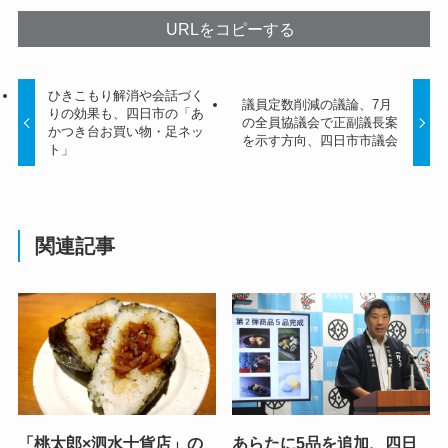
URLをコピーする
ひきこもり解消や会話づく
議員定数削減の議論、7月
りの効果も、四日市の「あ
の全員協議会で正副議長案
かつき台お買い物・足ネッ
を示す方向、四日市市議会
ト」
関連記事
「桃太郎×泗水十貨店」の
あらたに5品を追加、四日