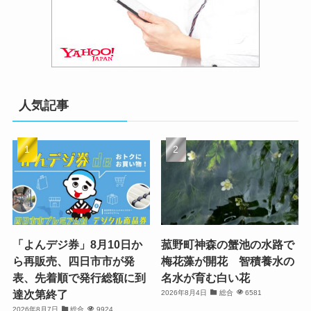
人気記事
「よんデジ券」8月10日か
菰野町神森の蟹池の水路で
ら再販売、四日市市が発
梅花藻が開花 智積養水の
表、先着順で発行総額に到
名水が育む白い花
達次第終了
2026年8月4日
総合
6581
2026年8月7日
総合
9924