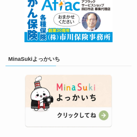
MinaSukiよっかいち