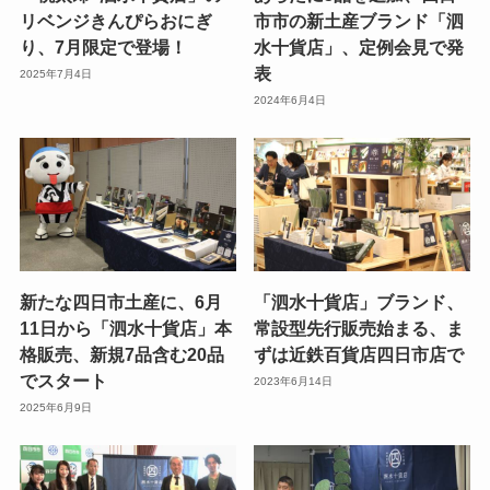
リベンジきんぴらおにぎ
市市の新土産ブランド「泗
り、7月限定で登場！
水十貨店」、定例会見で発
表
2025年7月4日
2024年6月4日
新たな四日市土産に、6月
「泗水十貨店」ブランド、
11日から「泗水十貨店」本
常設型先行販売始まる、ま
格販売、新規7品含む20品
ずは近鉄百貨店四日市店で
でスタート
2023年6月14日
2025年6月9日