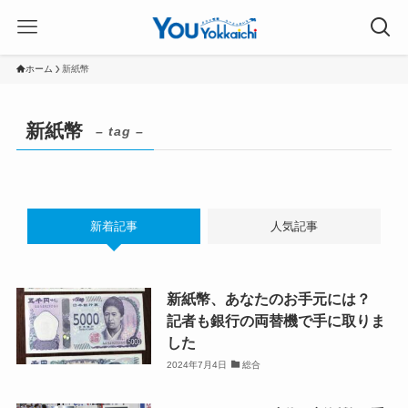
ホーム
新紙幣
新紙幣
– tag –
新着記事
人気記事
新紙幣、あなたのお手元には？
記者も銀行の両替機で手に取りま
した
2024年7月4日
総合