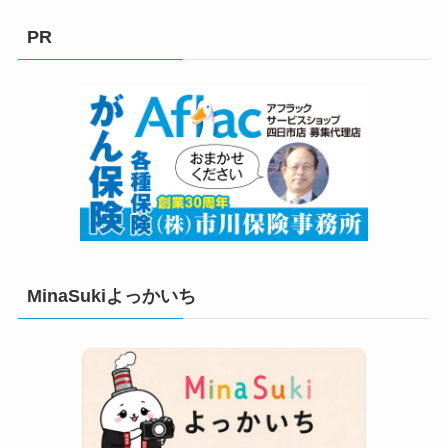
ゴ
リ
PR
ー
MinaSukiよっかいち