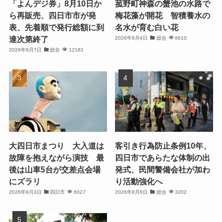
「よんデジ券」8月10日か
菰野町神森の蟹池の水路で
ら再販売、四日市市が発
梅花藻が開花 智積養水の
表、先着順で発行総額に到
名水が育む白い花
達次第終了
2026年8月4日
総合
6610
2026年8月7日
総合
12181
大四日市まつり 大入道は
客引き行為防止条例10年、
故障を抱えながら演技 最
四日市であらたな体制の出
後は山車5台が交差点会場
発式、民間警備会社が加わ
にズラリ
り活動強化へ
2026年8月3日
四日市
6027
2026年8月6日
総合
3202