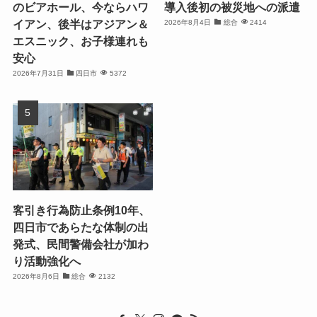
のビアホール、今ならハワ
導入後初の被災地への派遣
イアン、後半はアジアン＆
2026年8月4日
総合
2414
エスニック、お子様連れも
安心
2026年7月31日
四日市
5372
客引き行為防止条例10年、
四日市であらたな体制の出
発式、民間警備会社が加わ
り活動強化へ
2026年8月6日
総合
2132