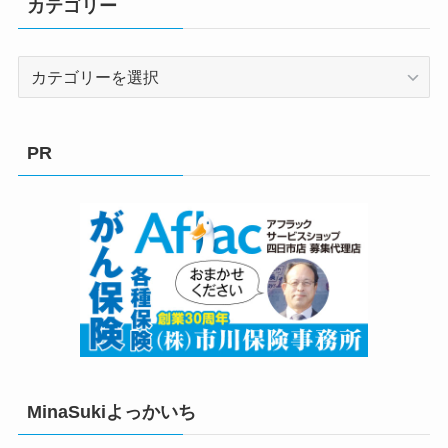
カテゴリー
カ
テ
ゴ
リ
PR
ー
MinaSukiよっかいち