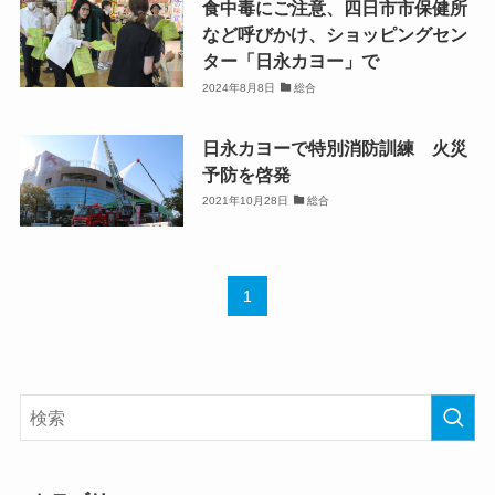
食中毒にご注意、四日市市保健所
など呼びかけ、ショッピングセン
ター「日永カヨー」で
2024年8月8日
総合
日永カヨーで特別消防訓練 火災
予防を啓発
2021年10月28日
総合
1