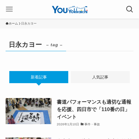
ホーム
日永カヨー
日永カヨー
– tag –
新着記事
人気記事
書道パフォーマンスも適切な通報
を応援、四日市で「110番の日」
イベント
2026年1月10日
事件・事故