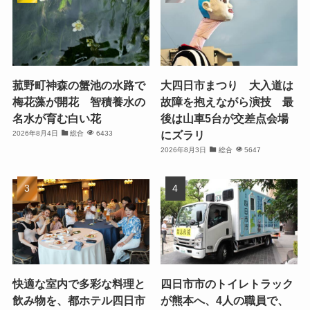
菰野町神森の蟹池の水路で
大四日市まつり 大入道は
梅花藻が開花 智積養水の
故障を抱えながら演技 最
名水が育む白い花
後は山車5台が交差点会場
にズラリ
2026年8月4日
総合
6433
2026年8月3日
総合
5647
快適な室内で多彩な料理と
四日市市のトイレトラック
飲み物を、都ホテル四日市
が熊本へ、4人の職員で、