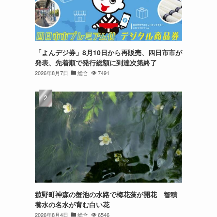
「よんデジ券」8月10日から再販売、四日市市が
発表、先着順で発行総額に到達次第終了
2026年8月7日
総合
7491
菰野町神森の蟹池の水路で梅花藻が開花 智積
養水の名水が育む白い花
2026年8月4日
総合
6546