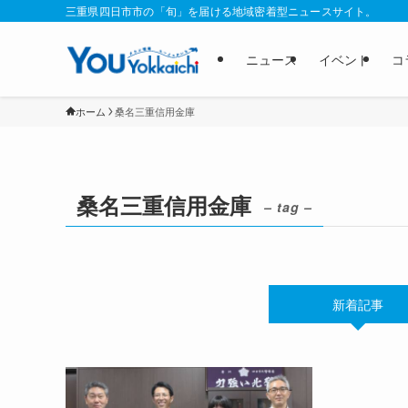
三重県四日市市の「旬」を届ける地域密着型ニュースサイト。
ニュース
イベント
コ
ホーム
桑名三重信用金庫
桑名三重信用金庫
– tag –
新着記事