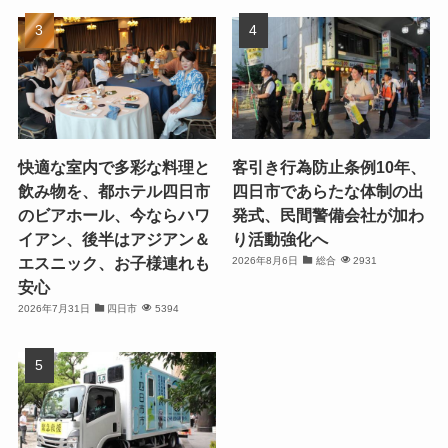
快適な室内で多彩な料理と
客引き行為防止条例10年、
飲み物を、都ホテル四日市
四日市であらたな体制の出
のビアホール、今ならハワ
発式、民間警備会社が加わ
イアン、後半はアジアン＆
り活動強化へ
エスニック、お子様連れも
2026年8月6日
総合
2931
安心
2026年7月31日
四日市
5394