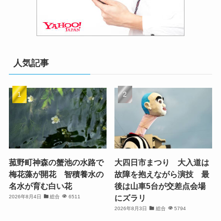
人気記事
菰野町神森の蟹池の水路で
大四日市まつり 大入道は
梅花藻が開花 智積養水の
故障を抱えながら演技 最
名水が育む白い花
後は山車5台が交差点会場
にズラリ
2026年8月4日
総合
6511
2026年8月3日
総合
5794