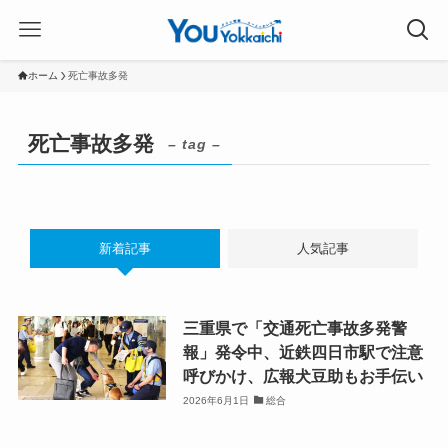
ホーム
死亡事故多発
死亡事故多発
– tag –
新着記事
人気記事
三重県で「交通死亡事故多発警
報」発令中、近鉄四日市駅で注意
呼びかけ、広報犬豆助もお手伝い
2026年6月1日
総合