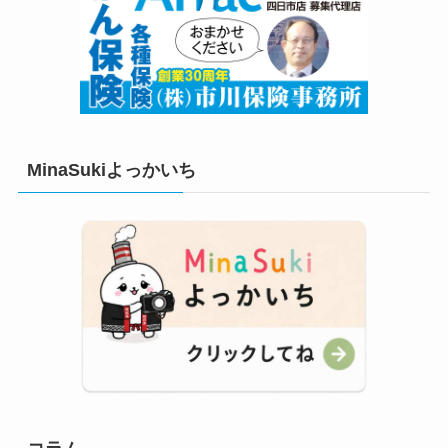
MinaSukiよっかいち