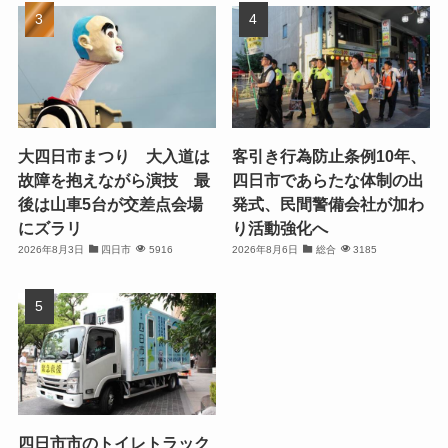
大四日市まつり 大入道は
客引き行為防止条例10年、
故障を抱えながら演技 最
四日市であらたな体制の出
後は山車5台が交差点会場
発式、民間警備会社が加わ
にズラリ
り活動強化へ
2026年8月3日
四日市
5916
2026年8月6日
総合
3185
四日市市のトイレトラック