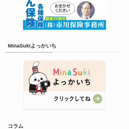
MinaSukiよっかいち
コラム