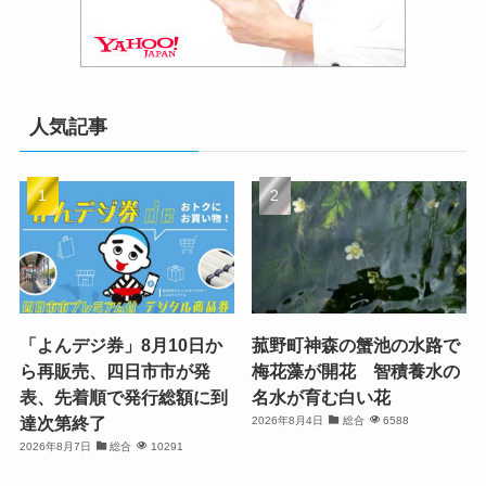
人気記事
「よんデジ券」8月10日か
菰野町神森の蟹池の水路で
ら再販売、四日市市が発
梅花藻が開花 智積養水の
表、先着順で発行総額に到
名水が育む白い花
達次第終了
2026年8月4日
総合
6588
2026年8月7日
総合
10291