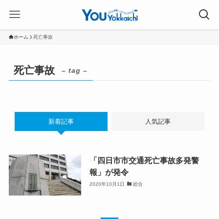
ホーム
死亡事故
死亡事故
– tag –
新着記事
人気記事
「四日市市交通死亡事故多発警
報」が発令
2020年10月1日
総合